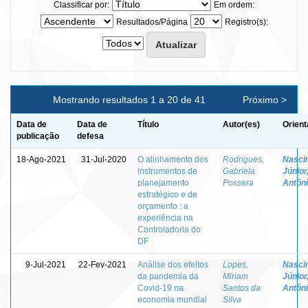
Classificar por:
Em ordem:
Resultados/Página
Registro(s):
Mostrando resultados 1 a 20 de 41
Próximo >
Data de
Data de
Título
Autor(es)
Orient
publicação
defesa
18-Ago-2021
31-Jul-2020
O alinhamento dos
Rodrigues,
Nasci
instrumentos de
Gabriela
Júnior
planejamento
Possera
Antôn
estratégico e de
orçamento : a
experiência na
Controladoria do
DF
9-Jul-2021
22-Fev-2021
Análise dos efeitos
Lopes,
Nasci
da pandemia da
Miriam
Júnior
Covid-19 na
Santos da
Antôn
economia mundial
Silva