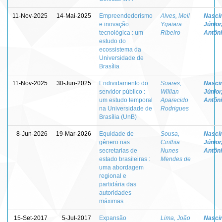
11-Nov-2025
14-Mai-2025
Empreendedorismo
Alves, Mell
Nasci
e inovação
Ygaiara
Júnior
tecnológica : um
Ribeiro
Antôn
estudo do
ecossistema da
Universidade de
Brasília
11-Nov-2025
30-Jun-2025
Endividamento do
Soares,
Nasci
servidor público :
Willian
Júnior
um estudo temporal
Aparecido
Antôn
na Universidade de
Rodrigues
Brasília (UnB)
8-Jun-2026
19-Mar-2026
Equidade de
Sousa,
Nasci
gênero nas
Cinthia
Júnior
secretarias de
Nunes
Antôn
estado brasileiras :
Mendes de
uma abordagem
regional e
partidária das
autoridades
máximas
15-Set-2017
5-Jul-2017
Expansão
Lima, João
Nasci