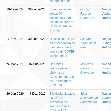
cenário mundial
19-Fev-2024
30-Jun-2023
Ecossistema de
Costa, Edu
Nasci
inovação
Ricardo
Júnior
tecnológica : um
Carrilho da
Antôn
estudo de caso na
Universidade de
Brasília
17-Nov-2021
30-Jun-2021
O efeito financeiro
Piedade,
Nasci
na arrecadação na
Sílvia Maria
Júnior
pandemia : uma
Neri
Antôn
análise do COREN
de Rondônia
24-Mar-2021
16-Out-2020
Os efeitos
Medeiros,
Nasci
financeiros no
Gilney
Júnior
sistema do
Guerra de
Antôn
Conselho Federal
de Enfermagem
(COFEN)
29-Jun-2020
4-Dez-2019
Eficiência alocativa
Silva,
Nasci
: gestão e
Julianderson
Júnior
economia da
Bandeira da
Antôn
empresa Super
Clinicas M.A