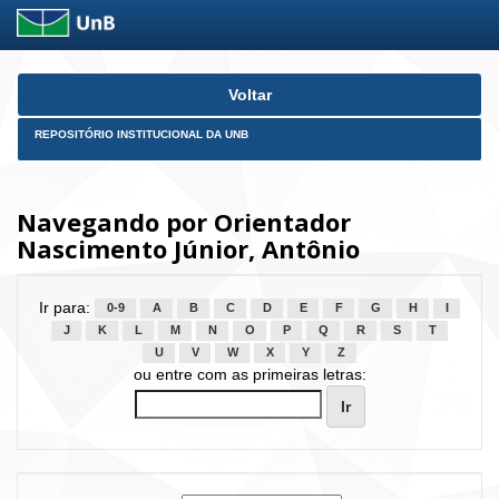
Skip
Voltar
navigation
REPOSITÓRIO INSTITUCIONAL DA UNB
Navegando por Orientador
Nascimento Júnior, Antônio
Ir para:
0-9
A
B
C
D
E
F
G
H
I
J
K
L
M
N
O
P
Q
R
S
T
U
V
W
X
Y
Z
ou entre com as primeiras letras: