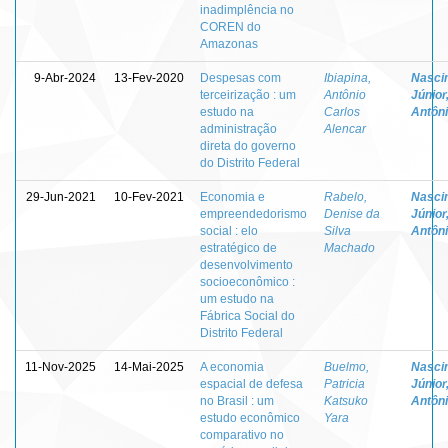
inadimplência no
COREN do
Amazonas
9-Abr-2024
13-Fev-2020
Despesas com
Ibiapina,
Nasci
terceirização : um
Antônio
Júnior
estudo na
Carlos
Antôn
administração
Alencar
direta do governo
do Distrito Federal
29-Jun-2021
10-Fev-2021
Economia e
Rabelo,
Nasci
empreendedorismo
Denise da
Júnior
social : elo
Silva
Antôn
estratégico de
Machado
desenvolvimento
socioeconômico :
um estudo na
Fábrica Social do
Distrito Federal
11-Nov-2025
14-Mai-2025
A economia
Buelmo,
Nasci
espacial de defesa
Patricia
Júnior
no Brasil : um
Katsuko
Antôn
estudo econômico
Yara
comparativo no