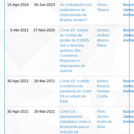
15-Ago-2024
30-Jun-2023
As contratações (in)
Ulhoa,
Nasci
sustentáveis da
Tatiana
Júnior
Universidade de
Antôn
Brasília existem?
5-Abr-2021
27-Nov-2020
Covid-19 : estudo
Gomes,
Nasci
do modelo de
Antônio
Júnior
gestão do COFEN
Marcos
Antôn
sob a ótica dos
Freire
gestores dos
Conselhos
Regionais e
empregados do
sistema
30-Ago-2021
26-Mai-2021
Covid-19 : o efeito
Bastos,
Nasci
econômico da
Horácio
Júnior
pandemia do covid-
Ferreira
Antôn
19 no estado do
Cunha
Pará
30-Ago-2021
26-Mai-2021
Covid-19 :
Pinto,
Nasci
planejamento
Sandro
Júnior
estratégico como a
André da
Antôn
ferramenta para a
Silva
redução da