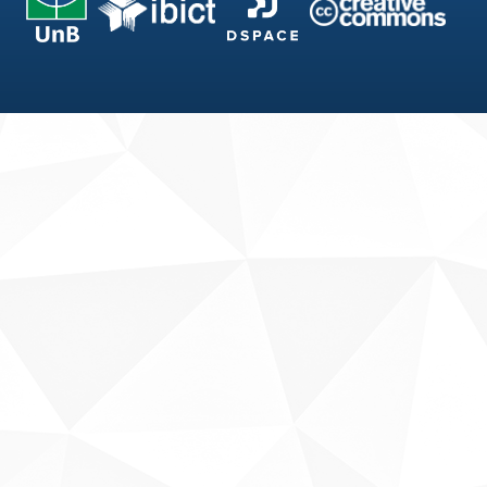
Fale conosco
Sobre