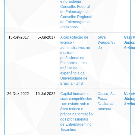
e no sistema
Conselho Federal
de Enfermagem/
Conselho Regional
de Enfermagem do
Amazonas
15-Set-2017
5-Jul-2017
A capacitação de
Silva,
Nasci
técnico -
Wanderley
Júnior
administrativos no
da
Antôn
mestrado
profissional em
Economia : uma
análise da
experiência da
Universidade de
Brasília - UnB
26-Dez-2022
15-Jul-2022
Capital humano e
Cecco, Ana
Nasci
suas competências
Paula
Júnior
: um estudo sob a
Delfino de
Antôn
ótica teórica e
Almeida
prática na formação
dos profissionais
de Enfermagem no
Tocantins