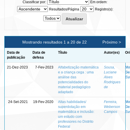
Classificar por:
Em ordem:
Resultados/Página
Registro(s):
Mostrando resultados 1 a 20 de 22
Próximo >
Data de
Data de
Título
Autor(es)
Or
publicação
defesa
21-Dez-2023
7-Fev-2023
Alfabetização matemática
Sousa,
Mo
e a criança cega : uma
Luciane
Ge
análise das
Alves
Eu
potencialidades do
Rodrigues
material pedagógico
de
adaptado
24-Set-2021
19-Fev-2020
Altas habilidades/
Ferreira,
Mo
superdotação em
Weberson
Ge
matemática e inclusão:
Campos
Eu
um estudo com
professores no Distrito
Federal