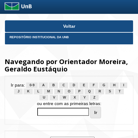
Skip
Voltar
navigation
REPOSITÓRIO INSTITUCIONAL DA UNB
Navegando por Orientador Moreira,
Geraldo Eustáquio
Ir para:
0-9
A
B
C
D
E
F
G
H
I
J
K
L
M
N
O
P
Q
R
S
T
U
V
W
X
Y
Z
ou entre com as primeiras letras: