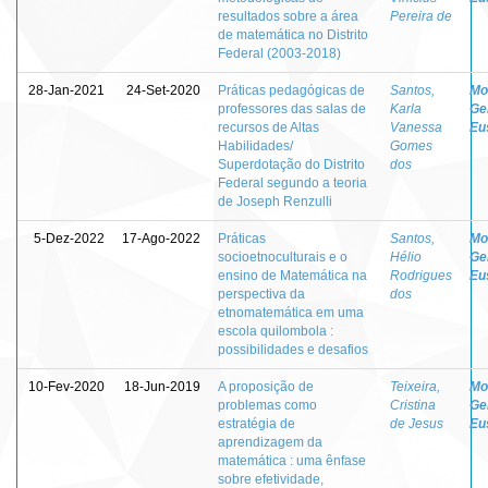
resultados sobre a área
Pereira de
de matemática no Distrito
Federal (2003-2018)
28-Jan-2021
24-Set-2020
Práticas pedagógicas de
Santos,
Mo
professores das salas de
Karla
Ge
recursos de Altas
Vanessa
Eu
Habilidades/
Gomes
Superdotação do Distrito
dos
Federal segundo a teoria
de Joseph Renzulli
5-Dez-2022
17-Ago-2022
Práticas
Santos,
Mo
socioetnoculturais e o
Hélio
Ge
ensino de Matemática na
Rodrigues
Eu
perspectiva da
dos
etnomatemática em uma
escola quilombola :
possibilidades e desafios
10-Fev-2020
18-Jun-2019
A proposição de
Teixeira,
Mo
problemas como
Cristina
Ge
estratégia de
de Jesus
Eu
aprendizagem da
matemática : uma ênfase
sobre efetividade,