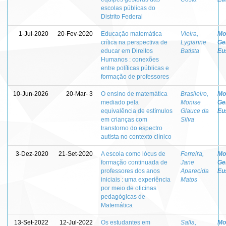
escolas públicas do
Distrito Federal
1-Jul-2020
20-Fev-2020
Educação matemática
Vieira,
Mo
crítica na perspectiva de
Lygianne
Ge
educar em Direitos
Batista
Eu
Humanos : conexões
entre políticas públicas e
formação de professores
10-Jun-2026
20-Mar- 3
O ensino de matemática
Brasileiro,
Mo
mediado pela
Monise
Ge
equivalência de estímulos
Glauce da
Eu
em crianças com
Silva
transtorno do espectro
autista no contexto clínico
3-Dez-2020
21-Set-2020
A escola como lócus de
Ferreira,
Mo
formação continuada de
Jane
Ge
professores dos anos
Aparecida
Eu
iniciais : uma experiência
Matos
por meio de oficinas
pedagógicas de
Matemática
13-Set-2022
12-Jul-2022
Os estudantes em
Salla,
Mo