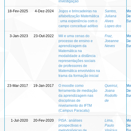
investigação
18-Fev-2025
4-Dez-2024
Jogos e brincadeiras na
Santos,
Mo
alfabetização Matemática
Juliana
Ge
: uma experiência com o
Alves
Eu
campo conceitual aditivo
Lopes dos
3-Jan-2023
23-Out-2022
Mil e uma cenas do
Fraz,
Mo
processo de ensino e
Joeanne
Ge
aprendizagem da
Neves
Eu
Matemática na
modalidade a distância :
representações sociais
de professores de
Matemática envolvidos na
trama da formação inicial
23-Mar-2017
19-Jan-2017
O moodle como
Queiroz,
Mo
ferramenta de mediação
Joana
Ge
da aprendizagem nas
Rodolfo
Eu
disciplinas de
de
nivelamento do IFTM
(Campus Paracatu)
1-Jul-2020
20-Fev-2020
PISA : análises
Lima,
Mo
prospectivas e
Paulo
Ge
metodológicas de
Vinícius
Eu