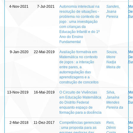
4-Nov-2021
7-Jul-2021
Autonomia intelectual na
Sandes,
Mo
resolução de situações -
Joana
Ge
problema no contexto de
Pereira
Eu
jogo : uma investigação
com crianças da
Educação Infantil e do 1º
Ano do Ensino
Fundamental
9-Jan-2020
22-Mai-2019
Avaliação formativa em
Souza,
Mo
Matemática no contexto
Meire
Ge
de jogos : a interação
Nadja
Eu
entre pares, a
Meira de
autorregulação das
aprendizagens e a
construção de conceitos
13-Nov-2019
16-Mai-2019
O Circuito de Vivências
Silva,
Mo
em Educação Matemática
Janaína
Ge
do Distrito Federal
Mendes
Eu
enquanto espaço de
Pereira da
formação para a docência
2-Mar-2018
11-Dez-2017
Competências gerenciais
Reis,
Mo
: uma proposta para as
Dênis
Ge
equipes gestoras das
Costa
Eu