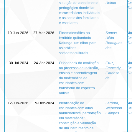
situação de atendimento
Helma
Ge
pedagógico domiciliar :
Eu
características individuais
e os contextos familiares
e escolares
10-Jun-2026
27-Mar-2026
Etnomatemática no
Santos,
Mo
território quilombola
Hélio
Ge
Kalunga: um olhar para
Rodrigues
Eu
as práticas
dos
socioetnoculturais
30-Jul-2024
24-Abr-2024
O feedback da avaliação
Cruz,
Mo
no processo de inclusão,
Francerly
Ge
ensino e aprendizagem
Cardoso
Eu
da matemática de
da
estudantes com
transtorno do espectro
autista
12-Jun-2026
5-Dez-2024
Identificação de
Ferreira,
Mo
estudantes com altas
Weberson
Ge
habilidades/superdotação
Campos
Eu
em matemática :
construção e validação
de um instrumento de