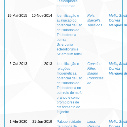
Lasiodiplodia
theobromae
15-Mai-2015
10-Nov-2014
Identificação e
Reis,
Mello, Sueli
avaliação do
Marcella
Corrêa
potencial de uso
Teles dos
Marques d
de isolados de
Trichoderma
contra
Sclerotinia
sclerotiorum e
Sclerotium rolfsii
3-Out-2013
2013
Identificação e
Carvalho
Mello, Sueli
relações
Filho,
Corrêa
filogenéticas,
Magno
Marques d
potencial de uso
Rodrigues
de isolados de
de
Trichoderma no
controle do mofo
branco e como
promotores de
crescimento do
feijoeiro
1-Abr-2020
21-Jun-2019
Patogenicidade
Lima,
Mello, Sueli
de fungos de
Rejayne
Corrêa