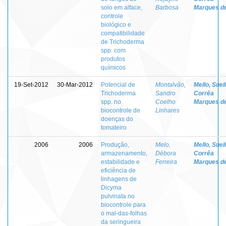
solo em alface,
Barbosa
Marques d
controle
biológico e
compatibilidade
de Trichoderma
spp. com
produtos
químicos
19-Set-2012
30-Mar-2012
Potencial de
Montalvão,
Mello, Sueli
Trichoderma
Sandro
Corrêa
spp. no
Coelho
Marques d
biocontrole de
Linhares
doenças do
tomateiro
2006
2006
Produção,
Melo,
Mello, Sueli
armazenamento,
Débora
Corrêa
estabilidade e
Ferreira
Marques d
eficiência de
linhagens de
Dicyma
pulvinata no
biocontrole para
o mal-das-folhas
da seringueira