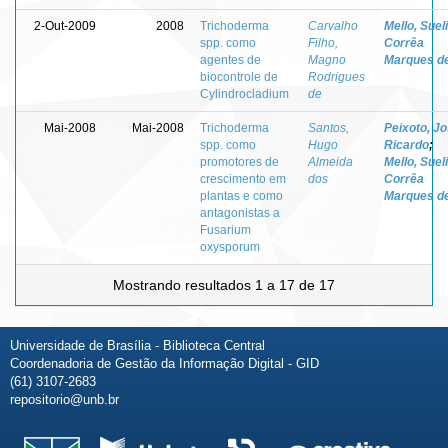
2-Out-2009
2008
Trichoderma
Carvalho
Mello, Sueli
spp. como
Filho,
Corrêa
agentes de
Magno
Marques d
biocontrole de
Rodrigues
Cylindrocladium
de
Mai-2008
Mai-2008
Trichoderma
Santos,
Peixoto, J
spp. como
Hugo
Ricardo
;
promotores de
Almeida
Mello, Sueli
crescimento em
dos
Corrêa
plantas e como
Marques d
antagonistas a
Fusarium
oxysporum
Mostrando resultados 1 a 17 de 17
Universidade de Brasília - Biblioteca Central
Coordenadoria de Gestão da Informação Digital - GID
(61) 3107-2683
repositorio@unb.br