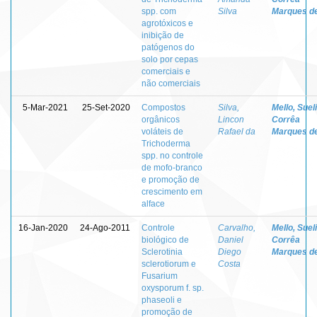
spp. com
Silva
Marques d
agrotóxicos e
inibição de
patógenos do
solo por cepas
comerciais e
não comerciais
5-Mar-2021
25-Set-2020
Compostos
Silva,
Mello, Sueli
orgânicos
Lincon
Corrêa
voláteis de
Rafael da
Marques d
Trichoderma
spp. no controle
de mofo-branco
e promoção de
crescimento em
alface
16-Jan-2020
24-Ago-2011
Controle
Carvalho,
Mello, Sueli
biológico de
Daniel
Corrêa
Sclerotinia
Diego
Marques d
sclerotiorum e
Costa
Fusarium
oxysporum f. sp.
phaseoli e
promoção de