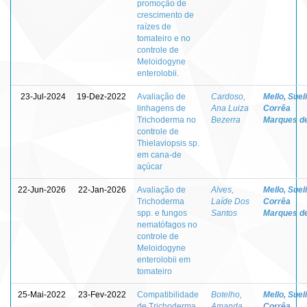
promoção de
crescimento de
raízes de
tomateiro e no
controle de
Meloidogyne
enterolobii.
23-Jul-2024
19-Dez-2022
Avaliação de
Cardoso,
Mello, Sueli
linhagens de
Ana Luiza
Corrêa
Trichoderma no
Bezerra
Marques d
controle de
Thielaviopsis sp.
em cana-de
açúcar
22-Jun-2026
22-Jan-2026
Avaliação de
Alves,
Mello, Sueli
Trichoderma
Laíde Dos
Corrêa
spp. e fungos
Santos
Marques d
nematófagos no
controle de
Meloidogyne
enterolobii em
tomateiro
25-Mai-2022
23-Fev-2022
Compatibilidade
Botelho,
Mello, Sueli
de Trichoderma
Amanda
Corrêa