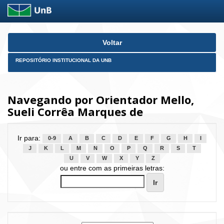
Skip
Voltar
navigation
REPOSITÓRIO INSTITUCIONAL DA UNB
Navegando por Orientador Mello,
Sueli Corrêa Marques de
Ir para:
0-9
A
B
C
D
E
F
G
H
I
J
K
L
M
N
O
P
Q
R
S
T
U
V
W
X
Y
Z
ou entre com as primeiras letras: