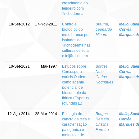
crescimento do
feijoeiro com
Trichoderma
18-Set-2012
17-Nov-2011
Controle
Braúna,
Mello, Sueli
biológico do
Leonardo
Corrêa
mofo branco por
Minaré
Marques d
isolados de
Trichoderma nas
culturas de soja
e feijão comum
10-Set-2021
Mai-1997
Estudos sobre
Borges
Mello, Sueli
Cercospora
Neto,
Corrêa
caricis Oudem :
Carlos
Marques d
como agente
Rodrigues
potencial de
biocontrole da
tiririca (Cyperus
rotundus L.)
12-Ago-2014
28-Mar-2014
Etiologia do
Borges,
Mello, Sueli
cancro da teca e
Rafaela
Corrêa
caracterização
Cristina
Marques d
patogênica e
Ferreira
molecular de