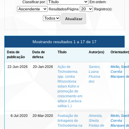
Classificar por:
Em ordem:
Resultados/Página
Registro(s):
Mostrando resultados 1 a 17 de 17
Data de
Data de
Título
Autor(es)
Orientador
publicação
defesa
22-Jun-2026
20-Jan-2026
Ação de
Santos,
Mello, Sueli
Trichoderma
Luana
Corrêa
spp. contra
Flozina
Marques d
Rhizoctonia
dos
solani Kühn e
promoção de
crescimento em
alface (Lactuca
sativa L.)
6-Jul-2020
20-Mar-2020
Avaliação de
Almeida,
Mello, Sueli
linhagens de
Sheila
Corrêa
Trichoderma na
Freitas de
Marques d