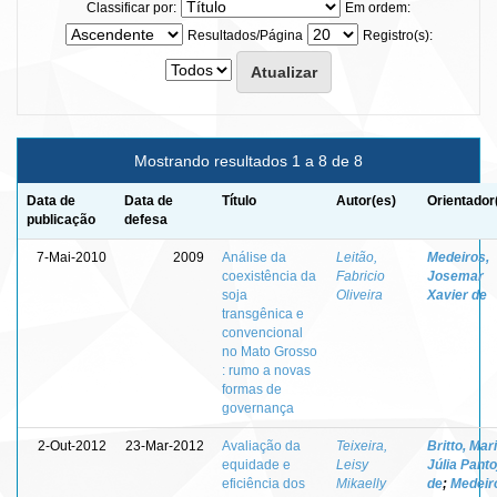
Classificar por:
Em ordem:
Resultados/Página
Registro(s):
Mostrando resultados 1 a 8 de 8
Data de
Data de
Título
Autor(es)
Orientador
publicação
defesa
7-Mai-2010
2009
Análise da
Leitão,
Medeiros,
coexistência da
Fabricio
Josemar
soja
Oliveira
Xavier de
transgênica e
convencional
no Mato Grosso
: rumo a novas
formas de
governança
2-Out-2012
23-Mar-2012
Avaliação da
Teixeira,
Britto, Mar
equidade e
Leisy
Júlia Panto
eficiência dos
Mikaelly
de
;
Medeir