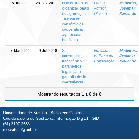
15-Jul-2011
28-Fev-2011
Novos arranjos
Farias,
Medeiros,
organizacionais
Adilson
Josemar
no agronegócio
Oliveira
Xavier de
: o caso do
consórcio de
cooperativas
agropecuário
brasileiro
7-Mai-2011
9-Jul-2010
Soja
Fuscaldi,
Medeiros,
convencional e
Kelliane da
Josemar
transgênica :
Consolação
Xavier de
parâmetros
legais para
garantia desta
coexistência
Mostrando resultados 1 a 8 de 8
Universidade de Brasília - Biblioteca Central
Coordenadoria de Gestão da Informação Digital - GID
(61) 3107-2683
repositorio@unb.br