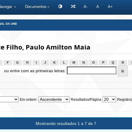
Navegar
Documentos
A-
A
A+
NAL DA UNB
e Filho, Paulo Amilton Maia
F
G
H
I
J
K
L
M
N
O
P
Q
R
ou entre com as primeiras letras:
Em ordem:
Resultados/Página
Registro(
Mostrando resultados 1 a 7 de 7