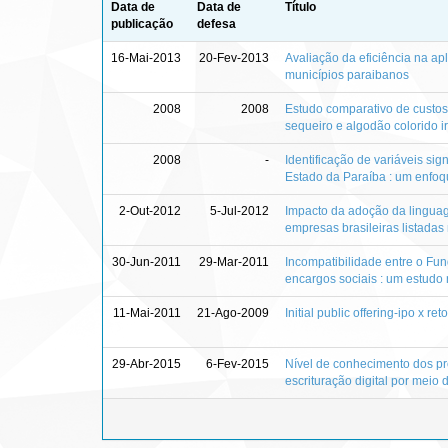
Data de
Data de
Título
publicação
defesa
16-Mai-2013
20-Fev-2013
Avaliação da eficiência na a
municípios paraibanos
2008
2008
Estudo comparativo de custos
sequeiro e algodão colorido i
2008
-
Identificação de variáveis si
Estado da Paraíba : um enfo
2-Out-2012
5-Jul-2012
Impacto da adoção da linguag
empresas brasileiras listadas
30-Jun-2011
29-Mar-2011
Incompatibilidade entre o Fu
encargos sociais : um estudo
11-Mai-2011
21-Ago-2009
Initial public offering-ipo x 
29-Abr-2015
6-Fev-2015
Nível de conhecimento dos pro
escrituração digital por meio 