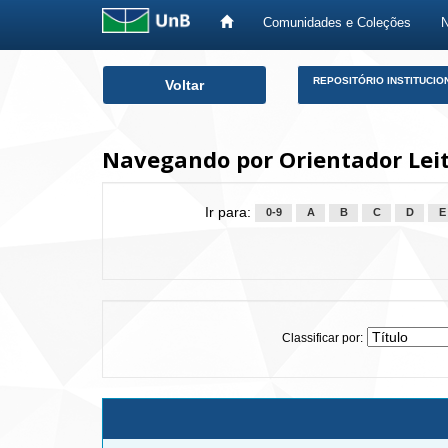
Comunidades e Coleções
Skip
REPOSITÓRIO INSTITUCIO
Voltar
navigation
Navegando por Orientador Leit
Ir para:
0-9
A
B
C
D
E
Classificar por: