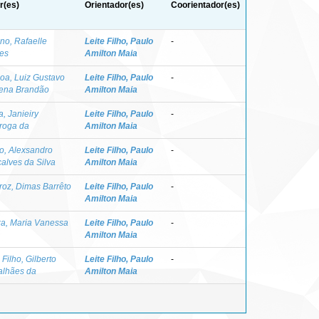
r(es)
Orientador(es)
Coorientador(es)
ino, Rafaelle
Leite Filho, Paulo
-
es
Amilton Maia
oa, Luiz Gustavo
Leite Filho, Paulo
-
ena Brandão
Amilton Maia
, Janieiry
Leite Filho, Paulo
-
roga da
Amilton Maia
o, Alexsandro
Leite Filho, Paulo
-
alves da Silva
Amilton Maia
roz, Dimas Barrêto
Leite Filho, Paulo
-
Amilton Maia
a, Maria Vanessa
Leite Filho, Paulo
-
Amilton Maia
 Filho, Gilberto
Leite Filho, Paulo
-
lhães da
Amilton Maia