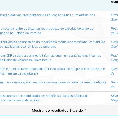
Auto
plicação dos recursos públicos da educação básica : um estudo nos
Firm
Gom
 e receitas entre os sistemas de produção do algodão colorido de
Pess
rrigado no Estado da Paraíba
de S
gnificativas na composição do rendimento médio do profissional contábil do
Costa
que nas teorias econômicas do emprego
Quei
em XBRL sobre a assimetria informacional : uma análise empírica nas
Prad
 na Bolsa de Valores de Nova Iorque
Gonç
ndeb e a Lei de Responsabilidade Fiscal quanto à despesa com pessoal e
Quei
 nos municípios paraibanos
de
retorno : uma investigação empírica nas empresas do setor de energia elétrica
Souz
de
fissionais de contabilidade em relação ao sistema público de
Silva
da teoria de resposta ao item
Maga
Mostrando resultados 1 a 7 de 7