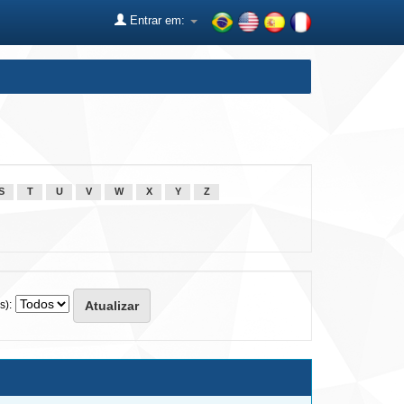
Entrar em:
S
T
U
V
W
X
Y
Z
s):