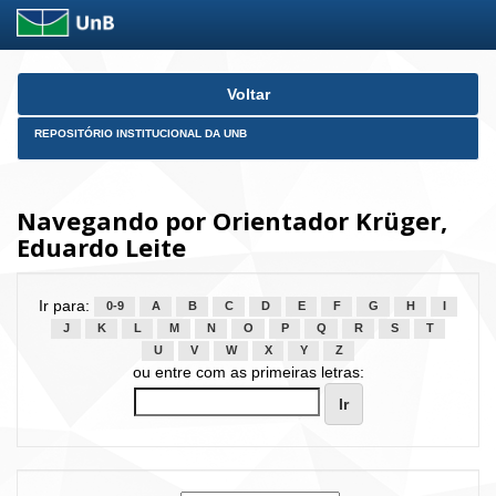
Skip
Voltar
navigation
REPOSITÓRIO INSTITUCIONAL DA UNB
Navegando por Orientador Krüger,
Eduardo Leite
Ir para:
0-9
A
B
C
D
E
F
G
H
I
J
K
L
M
N
O
P
Q
R
S
T
U
V
W
X
Y
Z
ou entre com as primeiras letras: