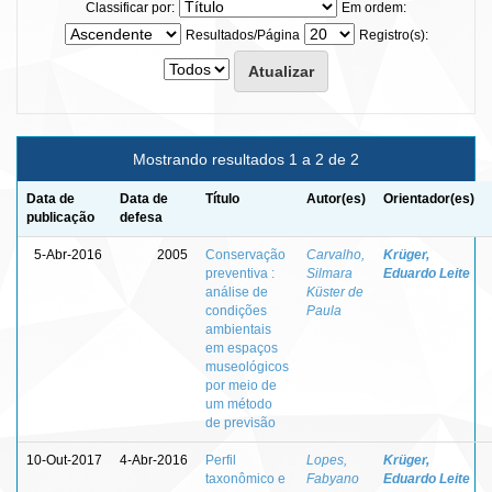
Classificar por:
Em ordem:
Resultados/Página
Registro(s):
Mostrando resultados 1 a 2 de 2
Data de
Data de
Título
Autor(es)
Orientador(es)
publicação
defesa
5-Abr-2016
2005
Conservação
Carvalho,
Krüger,
preventiva :
Silmara
Eduardo Leite
análise de
Küster de
condições
Paula
ambientais
em espaços
museológicos
por meio de
um método
de previsão
10-Out-2017
4-Abr-2016
Perfil
Lopes,
Krüger,
taxonômico e
Fabyano
Eduardo Leite