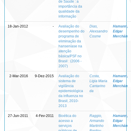
de Saúde : a
importância da
qualidade da
informação
18-Jan-2012
-
Avaliação do
Dias,
Hamann,
desempenho do
Alexsandro
Edgar
programa de
Cosme
Merchán
eliminação da
hanseníase na
atenção
básica/PSF no
Brasil : (2006 -
2007)
2-Mar-2016
9-Dez-2015
Avaliação do
Costa,
Hamann,
sistema de
Ligia Maria
Edgar
vigilância
Cantarino
Merchán
epidemiológica
da
da influenza no
Brasil, 2010-
2013
27-Jun-2011
4-Fev-2011
Bioética do
Raggio,
Hamann,
acesso a
Armando
Edgar
serviços
Martinho
Merchán
públicos de
Bardou