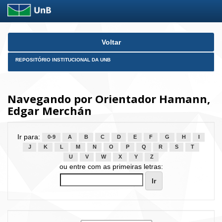
Skip
Voltar
navigation
REPOSITÓRIO INSTITUCIONAL DA UNB
Navegando por Orientador Hamann,
Edgar Merchán
Ir para:
0-9
A
B
C
D
E
F
G
H
I
J
K
L
M
N
O
P
Q
R
S
T
U
V
W
X
Y
Z
ou entre com as primeiras letras: