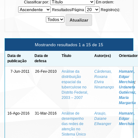
Classificar por:
Em ordem:
Resultados/Página
Registro(s):
Mostrando resultados 1 a 15 de 15
Data de
Data de
Título
Autor(es)
Orientador
publicação
defesa
7-Jun-2011
26-Fev-2010
Análise da
Cárdenas,
Hamann,
distribuição
Roxana
Edgar
espacial da
Elvira
Merchán
;
tuberculose no
Ninamango
Urdaneta
Distrito Federal,
Gutiérrez,
2003 – 2007
Maria
Margarita
16-Ago-2016
31-Mar-2016
Análise de
Araujo,
Hamann,
desempenho
Daiane
Edgar
das redes de
Ellwanger
Merchán
atenção no
Sistema Único