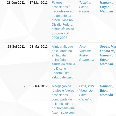
28-Jun-2011
17-Mar-2011
Fatores
Teixeira,
Hamann,
associados à
Eliane
Edgar
não-adesão ao
Ramos
Merchán
tratamento da
tuberculose no
Distrito Federal
e municípios do
Entorno - DF :
2006-2008
28-Set-2011
23-Mai-2011
A integralidade
Arce,
Sousa, Mar
do cuidado no
Vladimir
Fátima de
;
âmbito da
Andrei
Hamann,
estratégia
Rodrigues
Edgar
saúde da família
Merchán
no Distrito
Federal : um
estudo de caso
-
16-Dez-2019
A negação de
Lima, Vitor
Hamann,
rótulos e fatores
Venancio
Edgar
associados
Pires
Merchán
como parte do
Carvalho
estigma sofrido
por homens que
fazem sexo com