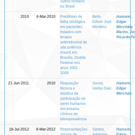
outros homens
no Brasil
2010
6-Mai-2010
Preditores de
Bello,
Hamann,
falha virológica
Edson José
Edgar
em pacientes
Monteiro
Merchán
;
tratados com
Marins, Jo
terapia
Ricardo Pi
antirretroviral de
alta potência
(haart) em
Brasília, Distrito
Federal nos
anos 2002 -
2008
21-Jun-2011
2010
Regulação
Sousa,
Hamann,
técnica e
Varley Dias
Edgar
bioética da
Merchán
participação de
seres humanos
em ensaios
clínicos de
bioequivalência
18-Jul-2012
8-Mar-2012
Representações
Santos,
Hamann,
sociais de
Adelyany
Edgar