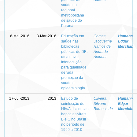
saúde na
regional
metropolitana
de saúde do
Paraná
6-Mai-2016
3-Mar-2016
Educação em
Gomes,
Hamann,
saúde nas
Jacqueline
Edgar
bibliotecas
Ramos de
Merchán
públicas do DF :
Andrade
uma nova
Antunes
interlocução
para qualidade
de vida,
promoção da
saúde e
epidemiologia
17-Jul-2013
2013
Estudo de
Oliveira,
Hamann,
coinfecção de
Silvano
Edgar
HIV/Aids com as
Barbosa de
Merchán
hepatites virais
B e C no Brasil
no período de
1999 a 2010