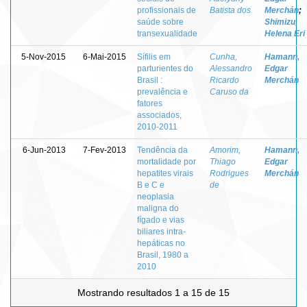
profissionais de
Batista dos
Merchán
;
saúde sobre
Shimizu,
transexualidade
Helena Eri
5-Nov-2015
6-Mai-2015
Sífilis em
Cunha,
Hamann,
parturientes do
Alessandro
Edgar
Brasil :
Ricardo
Merchán
prevalência e
Caruso da
fatores
associados,
2010-2011
6-Jun-2013
7-Fev-2013
Tendência da
Amorim,
Hamann,
mortalidade por
Thiago
Edgar
hepatites virais
Rodrigues
Merchán
B e C e
de
neoplasia
maligna do
fígado e vias
biliares intra-
hepáticas no
Brasil, 1980 a
2010
Mostrando resultados 1 a 15 de 15