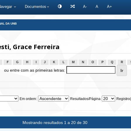
Navegar
Documentos
A-
A
A+
NAL DA UNB
ti, Grace Ferreira
F
G
H
I
J
K
L
M
N
O
P
Q
R
ou entre com as primeiras letras:
Em ordem:
Resultados/Página
Registro(
Mostrando resultados 1 a 20 de 30