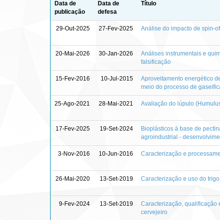
Data de
Data de
Título
publicação
defesa
29-Out-2025
27-Fev-2025
Análise do impacto de spin-o
20-Mai-2026
30-Jan-2026
Análises instrumentais e quim
falsificação
15-Fev-2016
10-Jul-2015
Aproveitamento energético de
meio do processo de gaseifi
25-Ago-2021
28-Mai-2021
Avaliação do lúpulo (Humulus 
17-Fev-2025
19-Set-2024
Bioplásticos à base de pectin
agroindustrial - desenvolvime
3-Nov-2016
10-Jun-2016
Caracterização e processamen
26-Mai-2020
13-Set-2019
Caracterização e uso do tri
9-Fev-2024
13-Set-2019
Caracterização, qualificação
cervejeiro