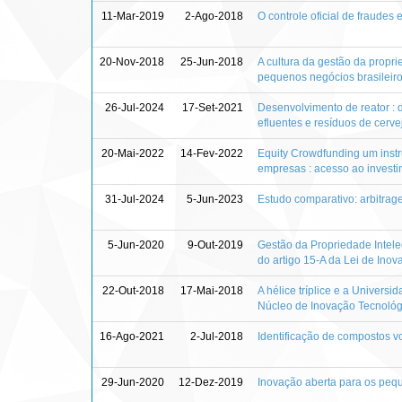
11-Mar-2019
2-Ago-2018
O controle oficial de fraudes 
20-Nov-2018
25-Jun-2018
A cultura da gestão da propr
pequenos negócios brasileiro
26-Jul-2024
17-Set-2021
Desenvolvimento de reator : d
efluentes e resíduos de cerv
20-Mai-2022
14-Fev-2022
Equity Crowdfunding um instr
empresas : acesso ao invest
31-Jul-2024
5-Jun-2023
Estudo comparativo: arbitrage
5-Jun-2020
9-Out-2019
Gestão da Propriedade Intelec
do artigo 15-A da Lei de Inov
22-Out-2018
17-Mai-2018
A hélice tríplice e a Universi
Núcleo de Inovação Tecnológ
16-Ago-2021
2-Jul-2018
Identificação de compostos v
29-Jun-2020
12-Dez-2019
Inovação aberta para os peq