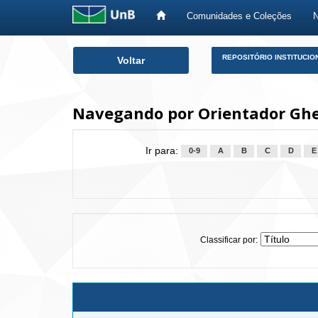
Comunidades e Coleções
Skip
REPOSITÓRIO INSTITUCIO
Voltar
navigation
Navegando por Orientador Ghes
Ir para:
0-9
A
B
C
D
E
Classificar por: