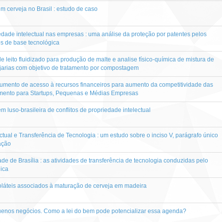
em cerveja no Brasil : estudo de caso
iedade intelectual nas empresas : uma análise da proteção por patentes pelos
s de base tecnológica
e leito fluidizado para produção de malte e analise físico-química de mistura de
ejarias com objetivo de tratamento por compostagem
umento de acesso à recursos financeiros para aumento da competitividade das
imento para Startups, Pequenas e Médias Empresas
m luso-brasileira de conflitos de propriedade intelectual
tual e Transferência de Tecnologia : um estudo sobre o inciso V, parágrafo único
ação
dade de Brasília : as atividades de transferência de tecnologia conduzidas pelo
ica
oláteis associados à maturação de cerveja em madeira
uenos negócios. Como a lei do bem pode potencializar essa agenda?