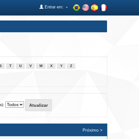
Entrar em:
S
T
U
V
W
X
Y
Z
s):
Próximo >