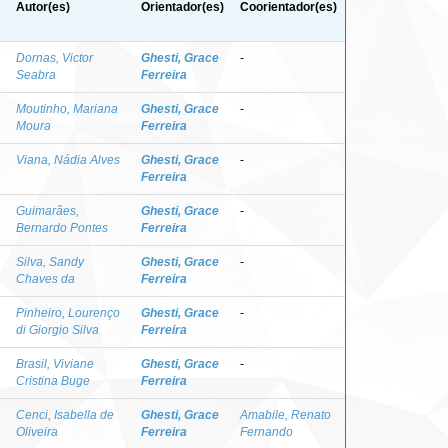
Autor(es)
Orientador(es)
Coorientador(es)
Dornas, Victor
Ghesti, Grace
-
Seabra
Ferreira
Moutinho, Mariana
Ghesti, Grace
-
Moura
Ferreira
Viana, Nádia Alves
Ghesti, Grace
-
Ferreira
Guimarães,
Ghesti, Grace
-
Bernardo Pontes
Ferreira
Silva, Sandy
Ghesti, Grace
-
Chaves da
Ferreira
Pinheiro, Lourenço
Ghesti, Grace
-
di Giorgio Silva
Ferreira
Brasil, Viviane
Ghesti, Grace
-
Cristina Buge
Ferreira
Cenci, Isabella de
Ghesti, Grace
Amabile, Renato
Oliveira
Ferreira
Fernando