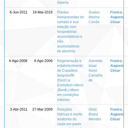
Galeria
6-Jun-2011
19-Mai-2010
Plantas
Scalon,
Franco,
hemiparasitas do
Marina
Augusto
cerrado e sua
Corrêa
César
relação com
hospedeiras
acumuladoras e
não-
acumuladoras
de alumínio
4-Ago-2006
4-Ago-2006
Regeneração e
Azevedo,
Franco,
estabelecimento
Isaac
Augusto
de Copaifera
Nuno
César
langsdorffii
Carvalho
(Desf.) e
de
Emmotum nitens
(Benth.) Miers
em condições
naturais
3-Abr-2011
27-Mar-2009
Relações
Diniz,
Franco,
hídricas e morfo-
Bruna
Augusto
anatomia do
Mendes
César
caule em pares