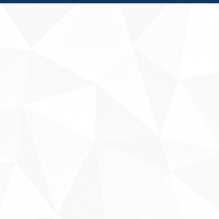
Fale conosco
Sobre