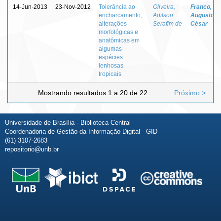
14-Jun-2013
23-Nov-2012
Tolerância ao
Oliveira,
Franco,
encharcamento,
Adilson
Augusto
alterações
Serafim de
César
morfológicas e
anatômicas em
algumas
espécies
lenhosas
tropicais
Mostrando resultados 1 a 20 de 22
Próximo >
Universidade de Brasília - Biblioteca Central
Coordenadoria de Gestão da Informação Digital - GID
(61) 3107-2683
repositorio@unb.br