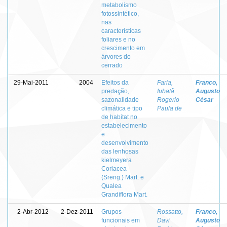
metabolismo
fotossintético,
nas
características
foliares e no
crescimento em
árvores do
cerrado
29-Mai-2011
2004
Efeitos da
Faria,
Franco,
predação,
Iubatã
Augusto
sazonalidade
Rogerio
César
climática e tipo
Paula de
de habitat no
estabelecimento
e
desenvolvimento
das lenhosas
kielmeyera
Coriacea
(Sreng.) Mart. e
Qualea
Grandiflora Mart.
2-Abr-2012
2-Dez-2011
Grupos
Rossatto,
Franco,
funcionais em
Davi
Augusto