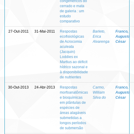
congenéricos do
cerrado e mata
de galeria : um
estudo
comparativo
27-Out-2011
31-Mai-2011
Respostas
Barleto,
Franco,
ecofisiológicas
Erica
Augusto
de Acrocomia
Alvarenga
César
aculeata
(Jacquin)
Loddies ex
Martius ao déficit
hídrico sazonal e
à disponibilidade
de nutrientes
30-Out-2013
24-Abr-2013
Respostas
Carmo,
Franco,
morfoanatômicas
William
Augusto
e bioquímicas
Silva do
César
em plântulas de
espécies de
áreas alagáveis
submetidas a
longos períodos
de submersão