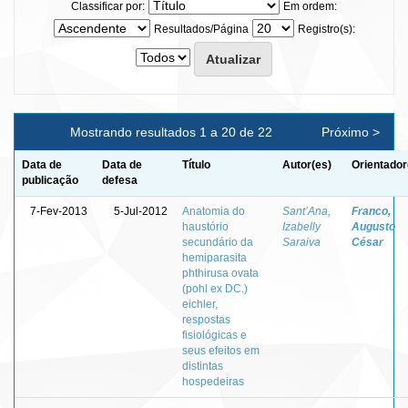
Classificar por:
Em ordem:
Resultados/Página
Registro(s):
Mostrando resultados 1 a 20 de 22
Próximo >
Data de
Data de
Título
Autor(es)
Orientador
publicação
defesa
7-Fev-2013
5-Jul-2012
Anatomia do
Sant’Ana,
Franco,
haustório
Izabelly
Augusto
secundário da
Saraiva
César
hemiparasita
phthirusa ovata
(pohl ex DC.)
eichler,
respostas
fisiológicas e
seus efeitos em
distintas
hospedeiras