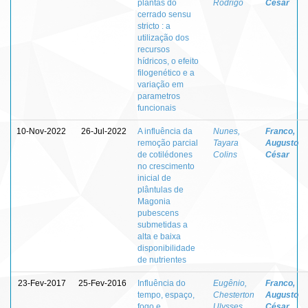
plantas do
Rodrigo
César
cerrado sensu
stricto : a
utilização dos
recursos
hídricos, o efeito
filogenético e a
variação em
parametros
funcionais
10-Nov-2022
26-Jul-2022
A influência da
Nunes,
Franco,
remoção parcial
Tayara
Augusto
de cotilédones
Colins
César
no crescimento
inicial de
plântulas de
Magonia
pubescens
submetidas a
alta e baixa
disponibilidade
de nutrientes
23-Fev-2017
25-Fev-2016
Influência do
Eugênio,
Franco,
tempo, espaço,
Chesterton
Augusto
fogo e
Ulysses
César