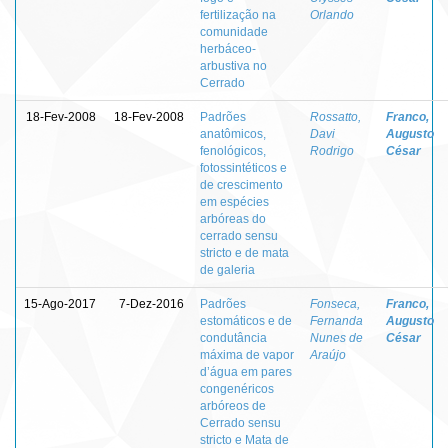
fertilização na
Orlando
comunidade
herbáceo-
arbustiva no
Cerrado
18-Fev-2008
18-Fev-2008
Padrões
Rossatto,
Franco,
anatômicos,
Davi
Augusto
fenológicos,
Rodrigo
César
fotossintéticos e
de crescimento
em espécies
arbóreas do
cerrado sensu
stricto e de mata
de galeria
15-Ago-2017
7-Dez-2016
Padrões
Fonseca,
Franco,
estomáticos e de
Fernanda
Augusto
condutância
Nunes de
César
máxima de vapor
Araújo
d’água em pares
congenéricos
arbóreos de
Cerrado sensu
stricto e Mata de