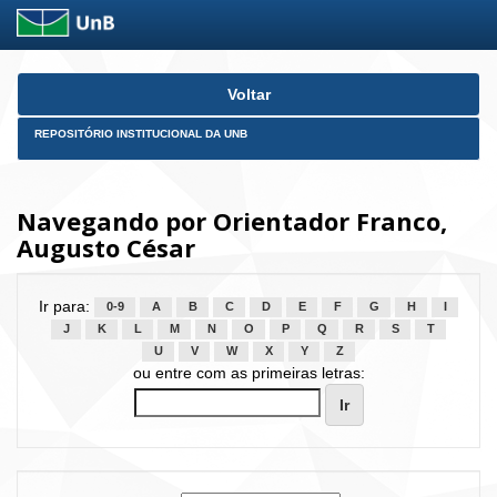
Skip
Voltar
navigation
REPOSITÓRIO INSTITUCIONAL DA UNB
Navegando por Orientador Franco,
Augusto César
Ir para:
0-9
A
B
C
D
E
F
G
H
I
J
K
L
M
N
O
P
Q
R
S
T
U
V
W
X
Y
Z
ou entre com as primeiras letras: