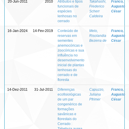
20-Jun-2011
2010
Atributos e tipos
Takahashi,
Franco,
funcionais de
Frederico
Augusto
espécies
Scherr
César
lenhosas no
Caldeira
cerrado
16-Jan-2024
14-Fev-2019
Conteúdo de
Melo,
Franco,
reservas em
Risolandia
Augusto
sementes
Bezerra de
César
anemocóricas e
zoocóricas e sua
influência no
desenvolvimento
inicial de plantas
lenhosas do
cerrado e de
floresta
14-Dez-2011
31-Jul-2011
Diferenças
Capuzzo,
Franco,
ecofisiológicas
Juliana
Augusto
de um par
Pfrimer
César
congenérico de
formações
savânicas e
florestais do
Cerrado :
Tabebuia aurea