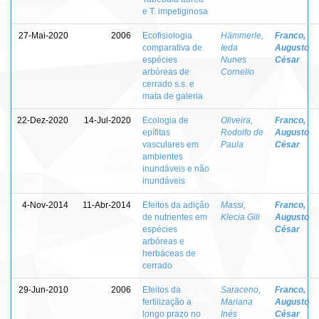
e T. impetiginosa
27-Mai-2020
2006
Ecofisiologia
Hämmerle,
Franco,
comparativa de
Ieda
Augusto
espécies
Nunes
César
arbóreas de
Cornelio
cerrado s.s. e
mata de galeria
22-Dez-2020
14-Jul-2020
Ecologia de
Oliveira,
Franco,
epífitas
Rodolfo de
Augusto
vasculares em
Paula
César
ambientes
inundáveis e não
inundáveis
4-Nov-2014
11-Abr-2014
Efeitos da adição
Massi,
Franco,
de nutrientes em
Klecia Gili
Augusto
espécies
César
arbóreas e
herbáceas de
cerrado
29-Jun-2010
2006
Efeitos da
Saraceno,
Franco,
fertilização a
Mariana
Augusto
longo prazo no
Inés
César