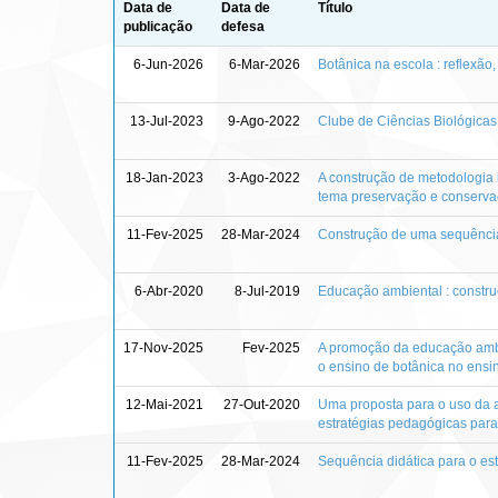
Data de
Data de
Título
publicação
defesa
6-Jun-2026
6-Mar-2026
Botânica na escola : reflexão
13-Jul-2023
9-Ago-2022
Clube de Ciências Biológicas 
18-Jan-2023
3-Ago-2022
A construção de metodologia i
tema preservação e conservaç
11-Fev-2025
28-Mar-2024
Construção de uma sequência 
6-Abr-2020
8-Jul-2019
Educação ambiental : constru
17-Nov-2025
Fev-2025
A promoção da educação ambie
o ensino de botânica no ensi
12-Mai-2021
27-Out-2020
Uma proposta para o uso da a
estratégias pedagógicas para
11-Fev-2025
28-Mar-2024
Sequência didática para o es