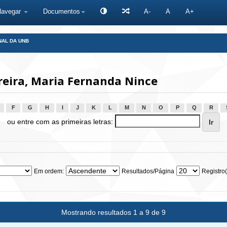
Navegar
Documentos
A-
A
A+
NAL DA UNB
reira, Maria Fernanda Nince
F
G
H
I
J
K
L
M
N
O
P
Q
R
ou entre com as primeiras letras:
Em ordem:
Resultados/Página
Registro(
Mostrando resultados 1 a 9 de 9