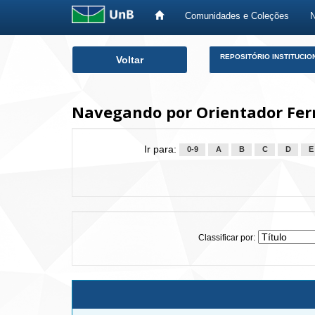
Comunidades e Coleções
Skip
REPOSITÓRIO INSTITUCIO
Voltar
navigation
Navegando por Orientador Fer
Ir para:
0-9
A
B
C
D
E
Classificar por: