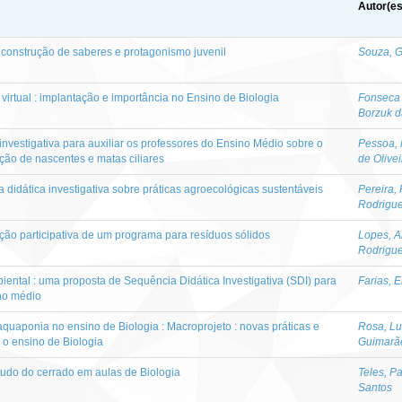
Autor(es
, construção de saberes e protagonismo juvenil
Souza, G
virtual : implantação e importância no Ensino de Biologia
Fonseca 
Borzuk d
nvestigativa para auxiliar os professores do Ensino Médio sobre o
Pessoa,
ão de nascentes e matas ciliares
de Olive
didática investigativa sobre práticas agroecológicas sustentáveis
Pereira, 
Rodrigu
ção participativa de um programa para resíduos sólidos
Lopes, A
Rodrigue
ntal : uma proposta de Sequência Didática Investigativa (SDI) para
Farias, E
no médio
quaponia no ensino de Biologia : Macroprojeto : novas práticas e
Rosa, Lu
 o ensino de Biologia
Guimarã
tudo do cerrado em aulas de Biologia
Teles, Pa
Santos