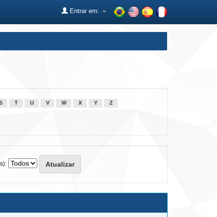
Entrar em:
S
T
U
V
W
X
Y
Z
s):