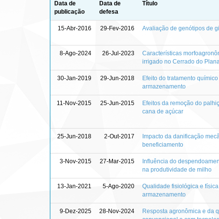
Data de
Data de
Título
publicação
defesa
15-Abr-2016
29-Fev-2016
Avaliação de genótipos de g
8-Ago-2024
26-Jul-2023
Características morfoagronôm
irrigado no Cerrado do Plana
30-Jan-2019
29-Jun-2018
Efeito do tratamento químico
armazenamento
11-Nov-2015
25-Jun-2015
Efeitos da remoção do palhi
cana de açúcar
25-Jun-2018
2-Out-2017
Impacto da danificação mecâ
beneficiamento
3-Nov-2015
27-Mar-2015
Influência do despendoamen
na produtividade de milho
13-Jan-2021
5-Ago-2020
Qualidade fisiológica e fís
armazenamento
9-Dez-2025
28-Nov-2024
Resposta agronômica e da qu