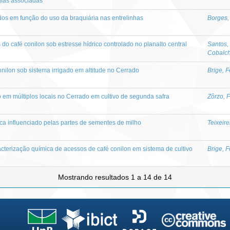
gias associadas
dos em função do uso da braquiária nas entrelinhas
Borges,
do café conilon sob estresse hídrico controlado no planalto central
Santos,
Cobalch
nilon sob sistema irrigado em altitude no Cerrado
Brige, 
 em múltiplos locais no Cerrado em cultivo de segunda safra
Zôrzo, F
ica influenciado pelas partes de sementes de milho
Teixeir
acterização química de acessos de café conilon em sistema de cultivo
Brige, 
Mostrando resultados 1 a 14 de 14