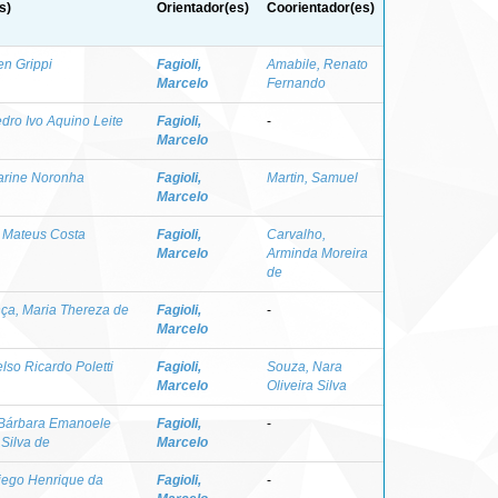
s)
Orientador(es)
Coorientador(es)
len Grippi
Fagioli,
Amabile, Renato
Marcelo
Fernando
edro Ivo Aquino Leite
Fagioli,
-
Marcelo
Karine Noronha
Fagioli,
Martin, Samuel
Marcelo
 Mateus Costa
Fagioli,
Carvalho,
Marcelo
Arminda Moreira
de
a, Maria Thereza de
Fagioli,
-
Marcelo
lso Ricardo Poletti
Fagioli,
Souza, Nara
Marcelo
Oliveira Silva
Bárbara Emanoele
Fagioli,
-
 Silva de
Marcelo
iego Henrique da
Fagioli,
-