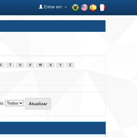
Entrar em:
S
T
U
V
W
X
Y
Z
s):