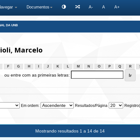
Navegar
Documentos
A-
A
A+
NAL DA UNB
oli, Marcelo
F
G
H
I
J
K
L
M
N
O
P
Q
R
ou entre com as primeiras letras:
Em ordem:
Resultados/Página
Registro(
Mostrando resultados 1 a 14 de 14