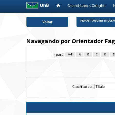
Comunidades e Coleções
Skip
REPOSITÓRIO INSTITUCIO
Voltar
navigation
Navegando por Orientador Fagi
Ir para:
0-9
A
B
C
D
E
Classificar por: