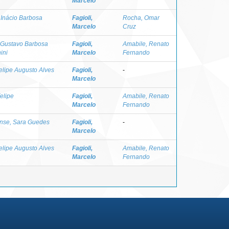
Marcelo
 Inácio Barbosa
Fagioli,
Rocha, Omar
Marcelo
Cruz
 Gustavo Barbosa
Fagioli,
Amabile, Renato
ini
Marcelo
Fernando
Felipe Augusto Alves
Fagioli,
-
Marcelo
elipe
Fagioli,
Amabile, Renato
Marcelo
Fernando
ense, Sara Guedes
Fagioli,
-
Marcelo
Felipe Augusto Alves
Fagioli,
Amabile, Renato
Marcelo
Fernando