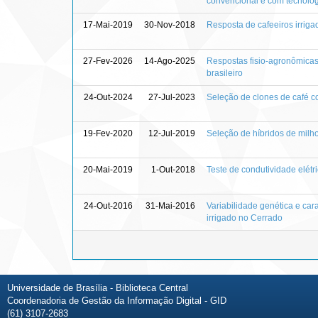
convencional e com tecnolo
17-Mai-2019
30-Nov-2018
Resposta de cafeeiros irriga
27-Fev-2026
14-Ago-2025
Respostas fisio-agronômicas 
brasileiro
24-Out-2024
27-Jul-2023
Seleção de clones de café co
19-Fev-2020
12-Jul-2019
Seleção de híbridos de milho
20-Mai-2019
1-Out-2018
Teste de condutividade elétr
24-Out-2016
31-Mai-2016
Variabilidade genética e car
irrigado no Cerrado
Universidade de Brasília - Biblioteca Central
Coordenadoria de Gestão da Informação Digital - GID
(61) 3107-2683