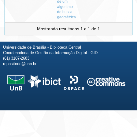
de um
algoritmo
de busca
geométrica
Mostrando resultados 1 a 1 de 1
Universidade de Brasília - Biblioteca Central
Coordenadoria de Gestão da Informação Digital - GID
(61) 3107-2683
repositorio@unb.br
Fale conosco
Sobre