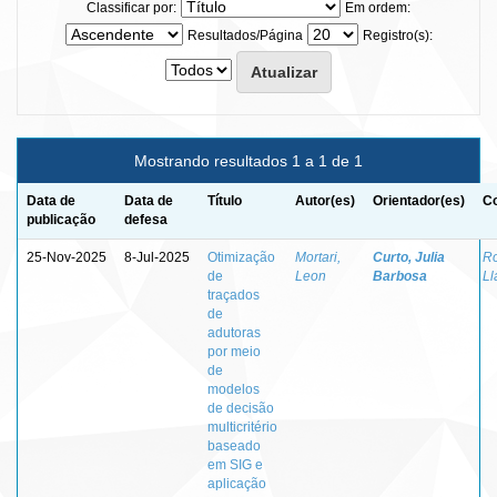
Classificar por:
Em ordem:
Resultados/Página
Registro(s):
Mostrando resultados 1 a 1 de 1
Data de
Data de
Título
Autor(es)
Orientador(es)
Co
publicação
defesa
25-Nov-2025
8-Jul-2025
Otimização
Mortari,
Curto, Julia
Ro
de
Leon
Barbosa
Ll
traçados
de
adutoras
por meio
de
modelos
de decisão
multicritério
baseado
em SIG e
aplicação