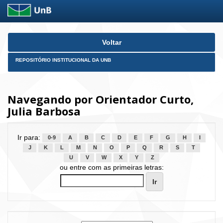
Skip
Voltar
navigation
REPOSITÓRIO INSTITUCIONAL DA UNB
Navegando por Orientador Curto,
Julia Barbosa
Ir para:
0-9
A
B
C
D
E
F
G
H
I
J
K
L
M
N
O
P
Q
R
S
T
U
V
W
X
Y
Z
ou entre com as primeiras letras: