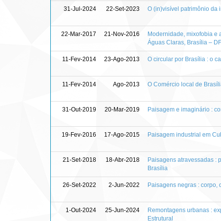
31-Jul-2024
22-Set-2023
O (in)visível patrimônio d
22-Mar-2017
21-Nov-2016
Modernidade, mixofobia e a
Águas Claras, Brasília – D
11-Fev-2014
23-Ago-2013
O circular por Brasília : o
11-Fev-2014
Ago-2013
O Comércio local de Brasíli
31-Out-2019
20-Mar-2019
Paisagem e imaginário : co
19-Fev-2016
17-Ago-2015
Paisagem industrial em Cu
21-Set-2018
18-Abr-2018
Paisagens atravessadas : p
Brasília
26-Set-2022
2-Jun-2022
Paisagens negras : corpo, 
1-Out-2024
25-Jun-2024
Remontagens urbanas : expe
Estrutural