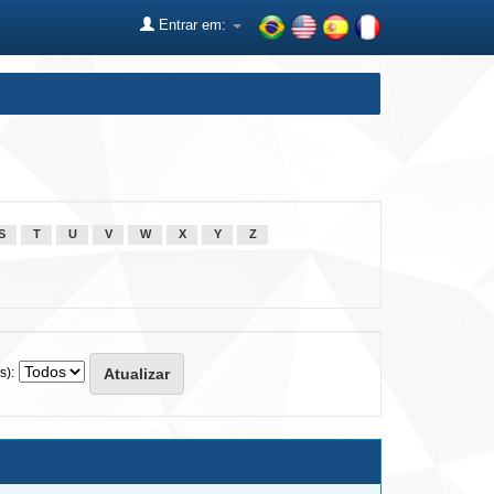
Entrar em:
S
T
U
V
W
X
Y
Z
s):