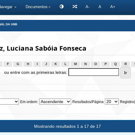
Navegar
Documentos
A-
A
A+
NAL DA UNB
z, Luciana Sabóia Fonseca
F
G
H
I
J
K
L
M
N
O
P
Q
R
ou entre com as primeiras letras:
Em ordem:
Resultados/Página
Registro(
Mostrando resultados 1 a 17 de 17