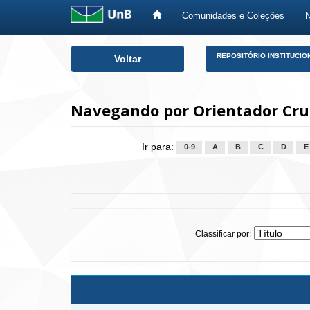
Comunidades e Coleções
Skip
REPOSITÓRIO INSTITUCIO
Voltar
navigation
Navegando por Orientador Cru
Ir para:
0-9
A
B
C
D
E
Classificar por: