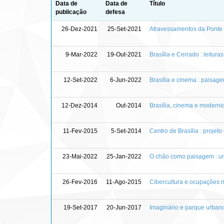
Data de
Data de
Título
publicação
defesa
26-Dez-2021
25-Set-2021
Atravessamentos da Ponte 
9-Mar-2022
19-Out-2021
Brasília e Cerrado : leitura
12-Set-2022
6-Jun-2022
Brasília e cinema : paisag
12-Dez-2014
Out-2014
Brasília, cinema e moderni
11-Fev-2015
5-Set-2014
Centro de Brasília : projet
23-Mai-2022
25-Jan-2022
O chão como paisagem : um 
26-Fev-2016
11-Ago-2015
Cibercultura e ocupações 
19-Set-2017
20-Jun-2017
Imaginário e parque urbano