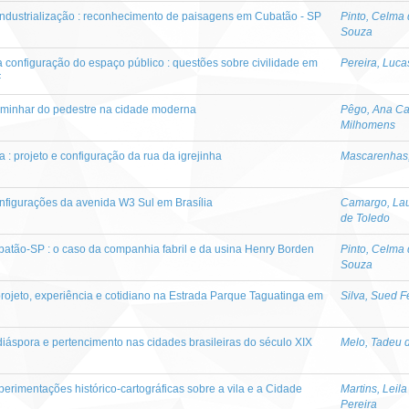
a industrialização : reconhecimento de paisagens em Cubatão - SP
Pinto, Celma
Souza
 configuração do espaço público : questões sobre civilidade em
Pereira, Luca
F
 caminhar do pedestre na cidade moderna
Pêgo, Ana Ca
Milhomens
a : projeto e configuração da rua da igrejinha
Mascarenhas, 
nfigurações da avenida W3 Sul em Brasília
Camargo, Lau
de Toledo
batão-SP : o caso da companhia fabril e da usina Henry Borden
Pinto, Celma
Souza
rojeto, experiência e cotidiano na Estrada Parque Taguatinga em
Silva, Sued F
diáspora e pertencimento nas cidades brasileiras do século XIX
Melo, Tadeu d
rimentações histórico-cartográficas sobre a vila e a Cidade
Martins, Leil
Pereira