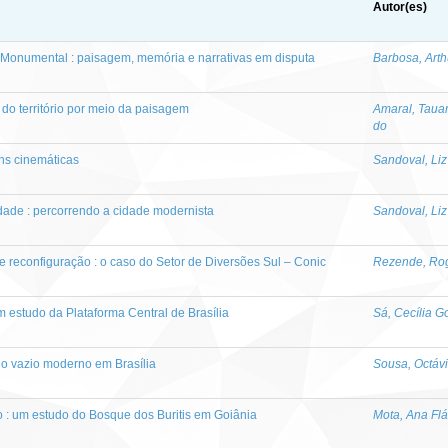
Autor(es)
Monumental : paisagem, memória e narrativas em disputa
Barbosa, Art
s do território por meio da paisagem
Amaral, Tau
do
ens cinemáticas
Sandoval, Liz
dade : percorrendo a cidade modernista
Sandoval, Liz
o e reconfiguração : o caso do Setor de Diversões Sul – Conic
Rezende, Rog
estudo da Plataforma Central de Brasília
Sá, Cecília 
no vazio moderno em Brasília
Sousa, Octáv
 : um estudo do Bosque dos Buritis em Goiânia
Mota, Ana Fl