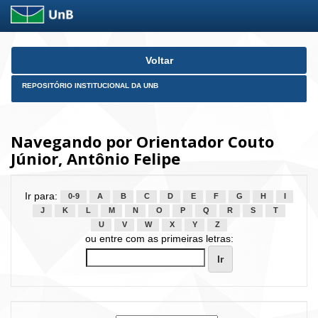
Skip
Voltar
navigation
REPOSITÓRIO INSTITUCIONAL DA UNB
Navegando por Orientador Couto
Júnior, Antônio Felipe
Ir para:
0-9
A
B
C
D
E
F
G
H
I
J
K
L
M
N
O
P
Q
R
S
T
U
V
W
X
Y
Z
ou entre com as primeiras letras: