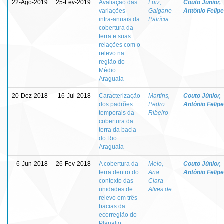
22-Ago-2019
25-Fev-2019
Avaliação das
Luiz,
Couto Júnior,
variações
Galgane
Antônio Felipe
intra-anuais da
Patrícia
cobertura da
terra e suas
relações com o
relevo na
região do
Médio
Araguaia
20-Dez-2018
16-Jul-2018
Caracterização
Martins,
Couto Júnior,
dos padrões
Pedro
Antônio Felipe
temporais da
Ribeiro
cobertura da
terra da bacia
do Rio
Araguaia
6-Jun-2018
26-Fev-2018
A cobertura da
Melo,
Couto Júnior,
terra dentro do
Ana
Antônio Felipe
contexto das
Clara
unidades de
Alves de
relevo em três
bacias da
ecorregião do
Planalto