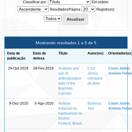
Classificar por:
Em ordem:
Resultados/Página
Registro(s):
Mostrando resultados 1 a 5 de 5
Data de
Data de
Título
Autor(es)
Orientador(es
publicação
defesa
29-Out-2019
28-Fev-2019
Analysis and
Cruz
Couto Júnior,
use of
Júnior,
Antônio Felipe
anthropization
Ubirajara
data of the
de Brito
Brazilian
Cerrado
9-Dez-2020
5-Ago-2020
Análise
Barbosa,
Couto Júnior,
espacial da
Tais
Antônio Felipe
hantavirose no
Distrito
Federal, Brasil