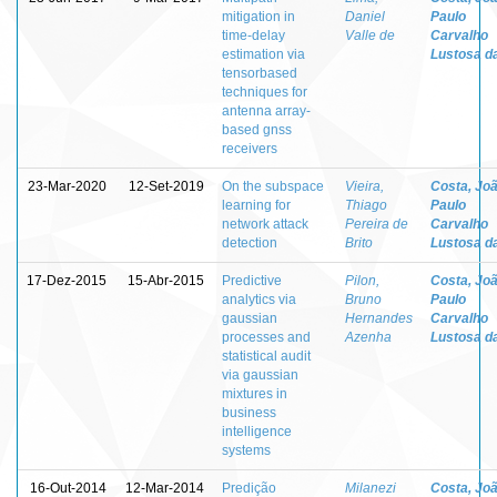
mitigation in
Daniel
Paulo
time-delay
Valle de
Carvalho
estimation via
Lustosa d
tensorbased
techniques for
antenna array-
based gnss
receivers
23-Mar-2020
12-Set-2019
On the subspace
Vieira,
Costa, Jo
learning for
Thiago
Paulo
network attack
Pereira de
Carvalho
detection
Brito
Lustosa d
17-Dez-2015
15-Abr-2015
Predictive
Pilon,
Costa, Jo
analytics via
Bruno
Paulo
gaussian
Hernandes
Carvalho
processes and
Azenha
Lustosa d
statistical audit
via gaussian
mixtures in
business
intelligence
systems
16-Out-2014
12-Mar-2014
Predição
Milanezi
Costa, Jo