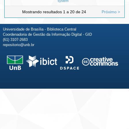
system
Mostrando resultados 1 a 20 de 24
Próximo >
Universidade de Brasília - Biblioteca Central
Coordenadoria de Gestão da Informação Digital - GID
(61) 3107-2683
repositorio@unb.br
Fale conosco
Sobre