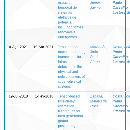
espacial
Junior,
Paulo
temporal de
Jayme
Carvalho
sistemas
Lustosa d
elétricos de
potência
incluindo fontes
renováveis
emergentes
10-Ago-2021
19-Abr-2021
Tensor based
Maranhão,
Costa, Jo
machine learning
João
Paulo
frameworks for
Paulo
Carvalho
intrusion
Abreu
Lustosa d
detection in the
physical and
network layers of
cyber-physical
systems
19-Jul-2018
1-Fev-2018
Tensor-based
Zanatta,
Costa, Jo
time-delay
Mateus da
Paulo
estimation
Rosa
Carvalho
techniques for
Lustosa d
third generation
global
positioning