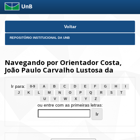
Skip
Voltar
navigation
REPOSITÓRIO INSTITUCIONAL DA UNB
Navegando por Orientador Costa,
João Paulo Carvalho Lustosa da
Ir para:
0-9
A
B
C
D
E
F
G
H
I
J
K
L
M
N
O
P
Q
R
S
T
U
V
W
X
Y
Z
ou entre com as primeiras letras: