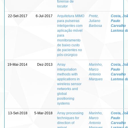
forense de
locutor
22-Set-2017
6-Jul-2017
Arquitetura MIMO
Prettz,
Costa, Jo
para pulseiras
Juliano
Paulo
inteligentes com
Barbosa
Carvalho
aplicação móvel
Lustosa d
para
monitoramento
de baixo custo
de pacientes no
pós-cirúrgico
19-Mai-2014
Dez-2013
Array
Marinho,
Costa, Jo
interpolation
Marco
Paulo
methods with
Antonio
Carvalho
applications in
Marques
Lustosa d
wireless sensor
networks and
global
positioning
systems
13-Set-2018
5-Mar-2018
Array processing
Marinho,
Costa, Jo
techniques for
Marco
Paulo
direction of
Antonio
Carvalho
arrival
Marques
Lustosa d