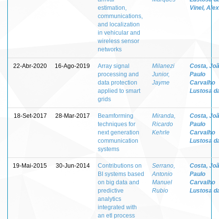
estimation,
Vinel, Ale
communications,
and localization
in vehicular and
wireless sensor
networks
22-Abr-2020
16-Ago-2019
Array signal
Milanezi
Costa, Jo
processing and
Junior,
Paulo
data protection
Jayme
Carvalho
applied to smart
Lustosa d
grids
18-Set-2017
28-Mar-2017
Beamforming
Miranda,
Costa, Jo
techniques for
Ricardo
Paulo
next generation
Kehrle
Carvalho
communication
Lustosa d
systems
19-Mai-2015
30-Jun-2014
Contributions on
Serrano,
Costa, Jo
BI systems based
Antonio
Paulo
on big data and
Manuel
Carvalho
predictive
Rubio
Lustosa d
analytics
integrated with
an etl process