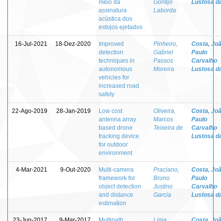
meio da
Gontijo
Lustosa d
assinatura
Laborda
acústica dos
estojos ejetados
16-Jul-2021
18-Dez-2020
Improved
Pinheiro,
Costa, Jo
detection
Gabriel
Paulo
techniques in
Passos
Carvalho
autonomous
Moreira
Lustosa d
vehicles for
increased road
safety
22-Ago-2019
28-Jan-2019
Low cost
Oliveira,
Costa, Jo
antenna array
Marcos
Paulo
based drone
Teixeira de
Carvalho
tracking device
Lustosa d
for outdoor
environment
4-Mar-2021
9-Out-2020
Multi-camera
Praciano,
Costa, Jo
framework for
Bruno
Paulo
object detection
Justino
Carvalho
and distance
Garcia
Lustosa d
estimation
23-Jun-2017
9-Mar-2017
Multipath
Lima,
Costa, Jo