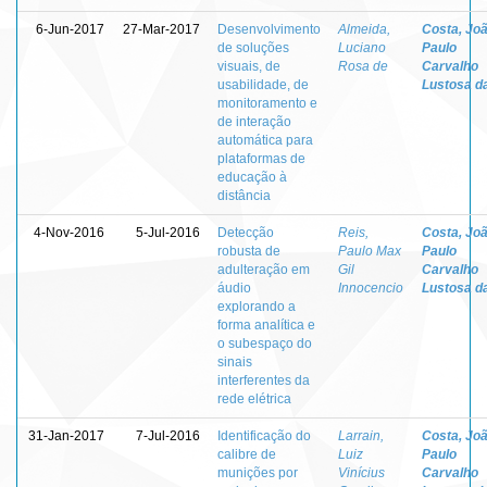
6-Jun-2017
27-Mar-2017
Desenvolvimento
Almeida,
Costa, Jo
de soluções
Luciano
Paulo
visuais, de
Rosa de
Carvalho
usabilidade, de
Lustosa d
monitoramento e
de interação
automática para
plataformas de
educação à
distância
4-Nov-2016
5-Jul-2016
Detecção
Reis,
Costa, Jo
robusta de
Paulo Max
Paulo
adulteração em
Gil
Carvalho
áudio
Innocencio
Lustosa d
explorando a
forma analítica e
o subespaço do
sinais
interferentes da
rede elétrica
31-Jan-2017
7-Jul-2016
Identificação do
Larrain,
Costa, Jo
calibre de
Luiz
Paulo
munições por
Vinícius
Carvalho