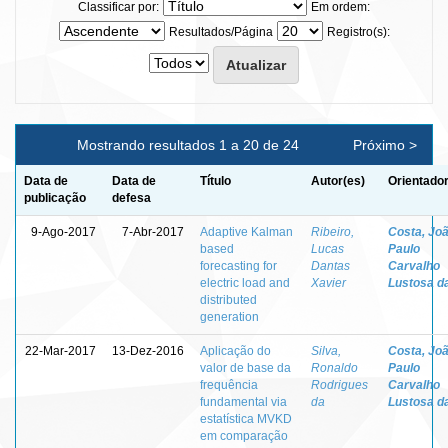
Classificar por:
Em ordem:
Resultados/Página
Registro(s):
Mostrando resultados 1 a 20 de 24
Próximo >
Data de
Data de
Título
Autor(es)
Orientador
publicação
defesa
9-Ago-2017
7-Abr-2017
Adaptive Kalman
Ribeiro,
Costa, Jo
based
Lucas
Paulo
forecasting for
Dantas
Carvalho
electric load and
Xavier
Lustosa d
distributed
generation
22-Mar-2017
13-Dez-2016
Aplicação do
Silva,
Costa, Jo
valor de base da
Ronaldo
Paulo
frequência
Rodrigues
Carvalho
fundamental via
da
Lustosa d
estatística MVKD
em comparação