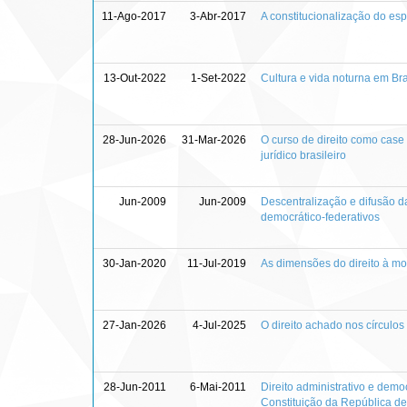
11-Ago-2017
3-Abr-2017
A constitucionalização do esp
13-Out-2022
1-Set-2022
Cultura e vida noturna em Bras
28-Jun-2026
31-Mar-2026
O curso de direito como case
jurídico brasileiro
Jun-2009
Jun-2009
Descentralização e difusão da
democrático-federativos
30-Jan-2020
11-Jul-2019
As dimensões do direito à mor
27-Jan-2026
4-Jul-2025
O direito achado nos círculos 
28-Jun-2011
6-Mai-2011
Direito administrativo e demo
Constituição da República d