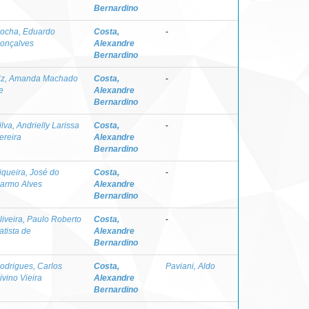
Bernardino
ocha, Eduardo
Costa,
-
onçalves
Alexandre
Bernardino
iz, Amanda Machado
Costa,
-
e
Alexandre
Bernardino
ilva, Andrielly Larissa
Costa,
-
ereira
Alexandre
Bernardino
iqueira, José do
Costa,
-
armo Alves
Alexandre
Bernardino
liveira, Paulo Roberto
Costa,
-
atista de
Alexandre
Bernardino
odrigues, Carlos
Costa,
Paviani, Aldo
ivino Vieira
Alexandre
Bernardino