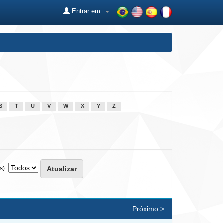
Entrar em:
S
T
U
V
W
X
Y
Z
s):
Próximo >