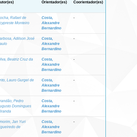
utor(es)
Orientador(es)
Coorientador(es)
ocha, Rafael de
Costa,
-
cypreste Monteiro
Alexandre
Bernardino
arbosa, Adilson José
Costa,
-
aulo
Alexandre
Bernardino
ilva, Beatriz Cruz da
Costa,
-
Alexandre
Bernardino
rito, Lauro Gurgel de
Costa,
-
Alexandre
Bernardino
randão, Pedro
Costa,
-
ugusto Domingues
Alexandre
iranda
Bernardino
morim, Jan Yuri
Costa,
-
igueiredo de
Alexandre
Bernardino