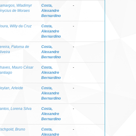
amargos, Wladimyr
Costa,
-
inycius de Moraes
Alexandre
Bernardino
oura, Willy da Cruz
Costa,
-
Alexandre
Bernardino
ereira, Paloma de
Costa,
-
liveira
Alexandre
Bernardino
haves, Mauro César
Costa,
-
antiago
Alexandre
Bernardino
eylan, Arleide
Costa,
-
Alexandre
Bernardino
antos, Lorena Silva
Costa,
-
Alexandre
Bernardino
ischgold, Bruno
Costa,
-
Alexandre