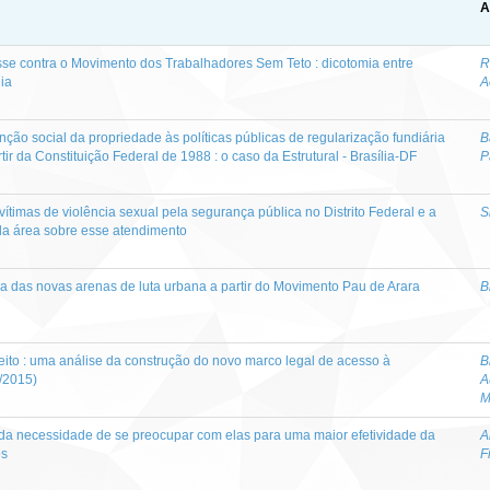
A
se contra o Movimento dos Trabalhadores Sem Teto : dicotomia entre
R
ia
A
unção social da propriedade às políticas públicas de regularização fundiária
B
rtir da Constituição Federal de 1988 : o caso da Estrutural - Brasília-DF
P
timas de violência sexual pela segurança pública no Distrito Federal e a
S
da área sobre esse atendimento
 das novas arenas de luta urbana a partir do Movimento Pau de Arara
B
eito : uma análise da construção do novo marco legal de acesso à
B
3/2015)
A
M
: da necessidade de se preocupar com elas para uma maior efetividade da
A
os
F