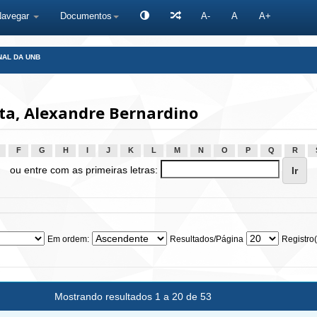
Navegar
Documentos
A-
A
A+
NAL DA UNB
ta, Alexandre Bernardino
F
G
H
I
J
K
L
M
N
O
P
Q
R
ou entre com as primeiras letras:
Em ordem:
Resultados/Página
Registro(
Mostrando resultados 1 a 20 de 53