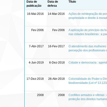
Data de
Data de
Título
publicação
defesa
16-Mai-2016
14-Mar-2016
Ações de reintegração de pos
propriedade e direito à morad
Fev-2006
Fev-2006
A aplicação do princípio da f
nas cidades brasileiras : a pa
7-Abr-2017
16-Fev-2017
O atendimento das mulheres ví
percepção dos profissionais 
4-Jun-2019
6-Dez-2018
Cidade e democracia : agenda
17-Dez-2018
26-Abr-2018
Colonialidade do Poder e Dir
biodiversidade (Lei nº 13.12
2008
2008
Conflitos armados e vítimas 
proteção dos direitos human