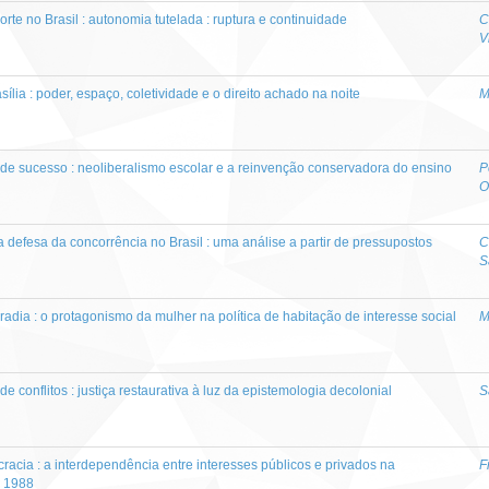
orte no Brasil : autonomia tutelada : ruptura e continuidade
C
V
ília : poder, espaço, coletividade e o direito achado na noite
M
 de sucesso : neoliberalismo escolar e a reinvenção conservadora do ensino
P
O
 defesa da concorrência no Brasil : uma análise a partir de pressupostos
C
S
adia : o protagonismo da mulher na política de habitação de interesse social
M
de conflitos : justiça restaurativa à luz da epistemologia decolonial
S
cracia : a interdependência entre interesses públicos e privados na
F
e 1988