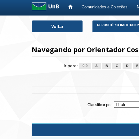
Comunidades e Coleções
Skip
REPOSITÓRIO INSTITUCIO
Voltar
navigation
Navegando por Orientador Cos
Ir para:
0-9
A
B
C
D
E
Classificar por: