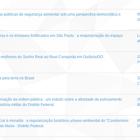
icas públicas de segurança alimentar sob uma perspectiva democrática e
R
G
rua e os enclaves fortificados em São Paulo : a reapropriação do espaço
L
d
 as mulheres do Sonho Real ao Real Conquista em Goiânia/GO
S
P
a pela terra no Brasil
S
C
ervação da ordem pública : um estudo sobre a atividade de policiamento
O
lícia militar do Distrito Federal.
B
ocial à moradia : a regularização fundiária urbano-ambiental do "Condomínio
R
a Maria - Distrito Federal
D