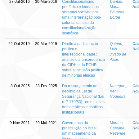
27-Jul-2016
30-Mar-2016
Constitucionalismo
Dantas,
Cha
periférico e teoria dos
Maria
Ho
sistemas sociais : por
Eduarda
uma interpretação pós-
Borba
colonial da tese da
constitucionalização
simbólica
22-Out-2019
20-Mar-2019
Direito à participação
Quirino,
Cha
política e
Luís
Ho
interseccionalidade :
Jivago de
análise da jurisprudência
Assis
da CIDH e da ECHR
sobre a inclusão política
de minorias étnicas
8-Out-2025
28-Fev-2025
Do ressurgimento ao
Kanegae,
Cha
declínio da Lei de
Kenji
Ho
Segurança Nacional (Lei
Nogueira
n. 7.170/83) : entre crises
democráticas e conflitos
institucionais
9-Nov-2021
20-Mai-2021
Governança da
Moraes,
Cha
prostituição no Brasil :
Carolina
Ho
um mapeamento da
Rezende
disputa discursiva