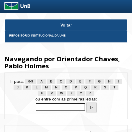
Skip
Voltar
navigation
REPOSITÓRIO INSTITUCIONAL DA UNB
Navegando por Orientador Chaves,
Pablo Holmes
Ir para:
0-9
A
B
C
D
E
F
G
H
I
J
K
L
M
N
O
P
Q
R
S
T
U
V
W
X
Y
Z
ou entre com as primeiras letras: