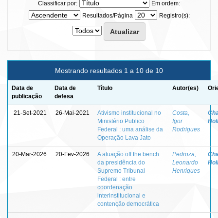
Classificar por:
Em ordem:
Resultados/Página
Registro(s):
Mostrando resultados 1 a 10 de 10
Data de
Data de
Título
Autor(es)
Ori
publicação
defesa
21-Set-2021
26-Mai-2021
Ativismo institucional no
Costa,
Cha
Ministério Publico
Igor
Ho
Federal : uma análise da
Rodrigues
Operação Lava Jato
20-Mar-2026
20-Fev-2026
A atuação off the bench
Pedroza,
Cha
da presidência do
Leonardo
Ho
Supremo Tribunal
Henriques
Federal : entre
coordenação
interinstitucional e
contenção democrática