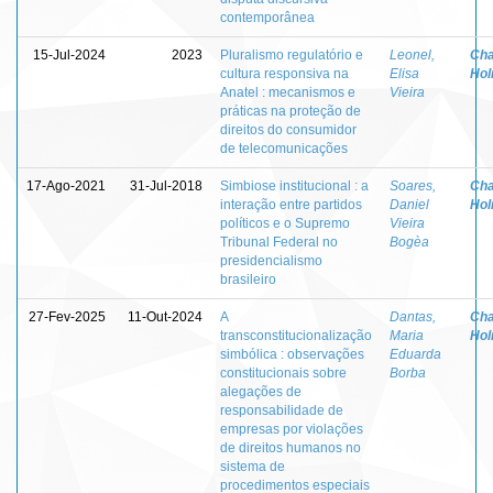
contemporânea
15-Jul-2024
2023
Pluralismo regulatório e
Leonel,
Cha
cultura responsiva na
Elisa
Ho
Anatel : mecanismos e
Vieira
práticas na proteção de
direitos do consumidor
de telecomunicações
17-Ago-2021
31-Jul-2018
Simbiose institucional : a
Soares,
Cha
interação entre partidos
Daniel
Ho
políticos e o Supremo
Vieira
Tribunal Federal no
Bogèa
presidencialismo
brasileiro
27-Fev-2025
11-Out-2024
A
Dantas,
Cha
transconstitucionalização
Maria
Ho
simbólica : observações
Eduarda
constitucionais sobre
Borba
alegações de
responsabilidade de
empresas por violações
de direitos humanos no
sistema de
procedimentos especiais