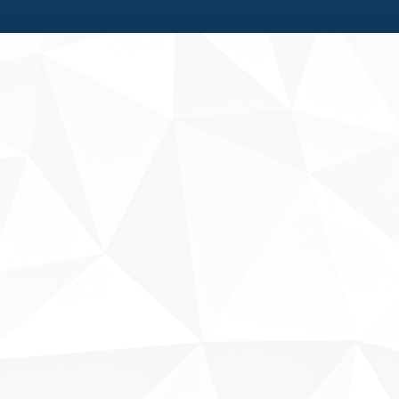
Fale conosco
Sobre