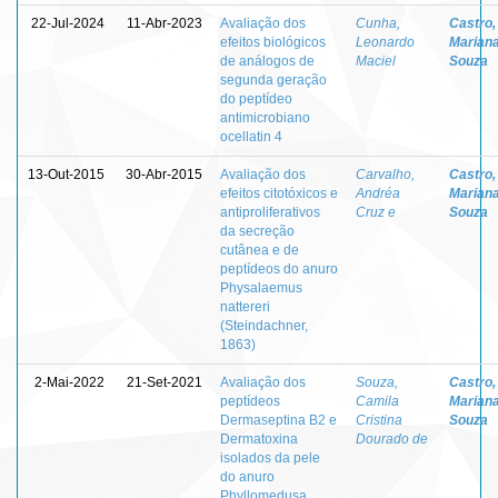
22-Jul-2024
11-Abr-2023
Avaliação dos
Cunha,
Castro,
efeitos biológicos
Leonardo
Marian
de análogos de
Maciel
Souza
segunda geração
do peptídeo
antimicrobiano
ocellatin 4
13-Out-2015
30-Abr-2015
Avaliação dos
Carvalho,
Castro,
efeitos citotóxicos e
Andréa
Marian
antiproliferativos
Cruz e
Souza
da secreção
cutânea e de
peptídeos do anuro
Physalaemus
nattereri
(Steindachner,
1863)
2-Mai-2022
21-Set-2021
Avaliação dos
Souza,
Castro,
peptídeos
Camila
Marian
Dermaseptina B2 e
Cristina
Souza
Dermatoxina
Dourado de
isolados da pele
do anuro
Phyllomedusa