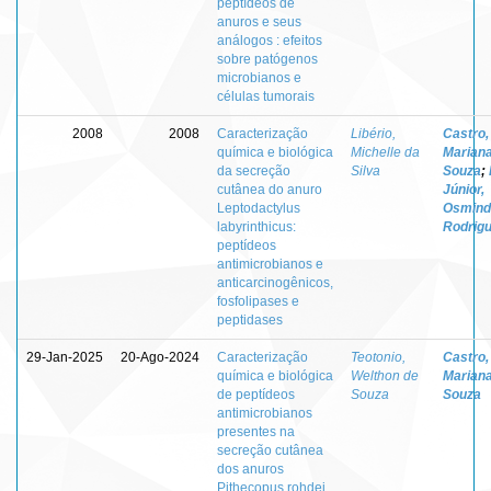
peptídeos de
anuros e seus
análogos : efeitos
sobre patógenos
microbianos e
células tumorais
2008
2008
Caracterização
Libério,
Castro,
química e biológica
Michelle da
Marian
da secreção
Silva
Souza
;
cutânea do anuro
Júnior,
Leptodactylus
Osmind
labyrinthicus:
Rodrig
peptídeos
antimicrobianos e
anticarcinogênicos,
fosfolipases e
peptidases
29-Jan-2025
20-Ago-2024
Caracterização
Teotonio,
Castro,
química e biológica
Welthon de
Marian
de peptídeos
Souza
Souza
antimicrobianos
presentes na
secreção cutânea
dos anuros
Pithecopus rohdei