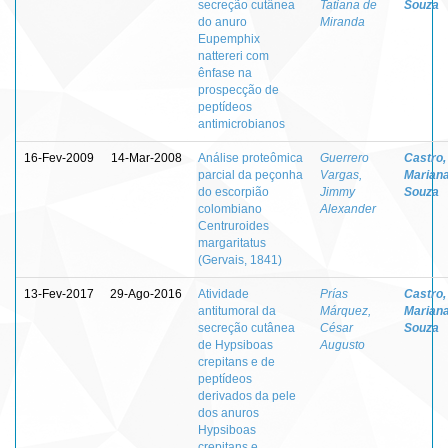
secreção cutânea
Tatiana de
Souza
do anuro
Miranda
Eupemphix
nattereri com
ênfase na
prospecção de
peptídeos
antimicrobianos
16-Fev-2009
14-Mar-2008
Análise proteômica
Guerrero
Castro,
parcial da peçonha
Vargas,
Marian
do escorpião
Jimmy
Souza
colombiano
Alexander
Centruroides
margaritatus
(Gervais, 1841)
13-Fev-2017
29-Ago-2016
Atividade
Prías
Castro,
antitumoral da
Márquez,
Marian
secreção cutânea
César
Souza
de Hypsiboas
Augusto
crepitans e de
peptídeos
derivados da pele
dos anuros
Hypsiboas
crepitans e