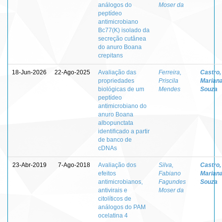
análogos do
Moser da
peptídeo
antimicrobiano
Bc77(K) isolado da
secreção cutânea
do anuro Boana
crepitans
18-Jun-2026
22-Ago-2025
Avaliação das
Ferreira,
Castro,
propriedades
Priscila
Marian
biológicas de um
Mendes
Souza
peptídeo
antimicrobiano do
anuro Boana
albopunctata
identificado a partir
de banco de
cDNAs
23-Abr-2019
7-Ago-2018
Avaliação dos
Silva,
Castro,
efeitos
Fabiano
Marian
antimicrobianos,
Fagundes
Souza
antivirais e
Moser da
citolíticos de
análogos do PAM
ocelatina 4