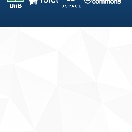
Fale conosco
Sobre