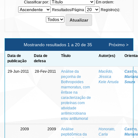
Classificar por:
Em ordem:
Resultados/Página
Registro(s):
Mostrando resultados 1 a 20 de 35
Próximo >
Data de
Data de
Título
Autor(es)
Orienta
publicação
defesa
29-Jun-2011
28-Fev-2011
Análise da
Macêdo,
Castro,
peçonha de
Jéssica
Marian
Bothropoides
Kele Arruda
Souza
marmoratus, com
ênfase na
caracterização de
proteínas com
atividade
antimicrobiana
e/ou antitumoral
2009
2009
Análise
Honorato,
Castro,
peptidômica da
Carla
Marian