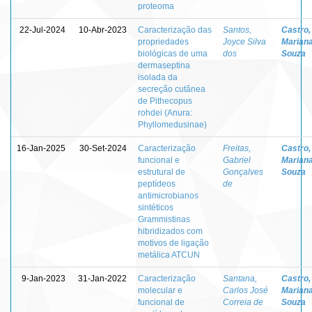
proteoma
22-Jul-2024
10-Abr-2023
Caracterização das
Santos,
Castro,
propriedades
Joyce Silva
Marian
biológicas de uma
dos
Souza
dermaseptina
isolada da
secreção cutânea
de Pithecopus
rohdei (Anura:
Phyllomedusinae)
16-Jan-2025
30-Set-2024
Caracterização
Freitas,
Castro,
funcional e
Gabriel
Marian
estrutural de
Gonçalves
Souza
peptídeos
de
antimicrobianos
sintéticos
Grammistinas
hibridizados com
motivos de ligação
metálica ATCUN
9-Jan-2023
31-Jan-2022
Caracterização
Santana,
Castro,
molecular e
Carlos José
Marian
funcional de
Correia de
Souza