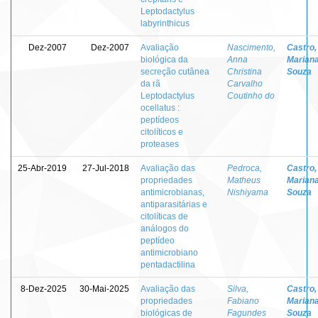
Leptodactylus
labyrinthicus
Dez-2007
Dez-2007
Avaliação
Nascimento,
Castro,
biológica da
Anna
Marian
secreção cutânea
Christina
Souza
da rã
Carvalho
Leptodactylus
Coutinho do
ocellatus :
peptídeos
citolíticos e
proteases
25-Abr-2019
27-Jul-2018
Avaliação das
Pedroca,
Castro,
propriedades
Matheus
Marian
antimicrobianas,
Nishiyama
Souza
antiparasitárias e
citolíticas de
análogos do
peptídeo
antimicrobiano
pentadactilina
8-Dez-2025
30-Mai-2025
Avaliação das
Silva,
Castro,
propriedades
Fabiano
Marian
biológicas de
Fagundes
Souza