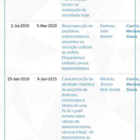
bicolor na
modulação da
imunidade inata
2-Jul-2020
5-Mar-2020
Bioprospecção de
Barbosa,
Castro,
peptídeos
João
Marian
antimicrobianos
Martins
Souza
presentes na
secreção cutânea
do anfíbio
Physalaemus
centralis (anura :
leptodactylidae)
25-Jan-2016
9-Jun-2015
Caracterização da
Macêdo,
Castro,
atividade citotóxica
Jéssica
Marian
da peçonha de
Kele Arruda
Souza
Bothrops
marmoratus e
efeitos de uma
PLA2-Lys49
isolada sobre
células de
adenocarcinoma
cervical (Hela) : do
transcriptoma ao