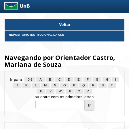
Skip
Voltar
navigation
REPOSITÓRIO INSTITUCIONAL DA UNB
Navegando por Orientador Castro,
Mariana de Souza
Ir para:
0-9
A
B
C
D
E
F
G
H
I
J
K
L
M
N
O
P
Q
R
S
T
U
V
W
X
Y
Z
ou entre com as primeiras letras: