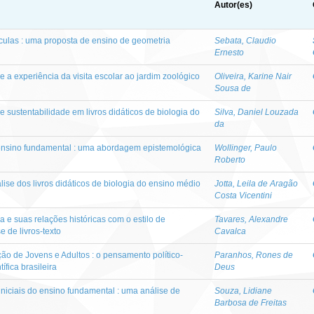
Autor(es)
ulas : uma proposta de ensino de geometria
Sebata, Claudio
Ernesto
e a experiência da visita escolar ao jardim zoológico
Oliveira, Karine Nair
Sousa de
 sustentabilidade em livros didáticos de biologia do
Silva, Daniel Louzada
da
ensino fundamental : uma abordagem epistemológica
Wollinger, Paulo
Roberto
ise dos livros didáticos de biologia do ensino médio
Jotta, Leila de Aragão
Costa Vicentini
 e suas relações históricas com o estilo de
Tavares, Alexandre
e de livros-texto
Cavalca
ão de Jovens e Adultos : o pensamento político-
Paranhos, Rones de
fica brasileira
Deus
iniciais do ensino fundamental : uma análise de
Souza, Lidiane
Barbosa de Freitas