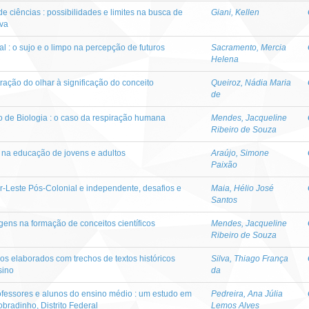
 ciências : possibilidades e limites na busca de
Giani, Kellen
iva
l : o sujo e o limpo na percepção de futuros
Sacramento, Mercia
Helena
ação do olhar à significação do conceito
Queiroz, Nádia Maria
de
 de Biologia : o caso da respiração humana
Mendes, Jacqueline
Ribeiro de Souza
a na educação de jovens e adultos
Araújo, Simone
Paixão
r-Leste Pós-Colonial e independente, desafios e
Maia, Hélio José
Santos
gens na formação de conceitos científicos
Mendes, Jacqueline
Ribeiro de Souza
os elaborados com trechos de textos históricos
Silva, Thiago França
sino
da
professores e alunos do ensino médio : um estudo em
Pedreira, Ana Júlia
bradinho, Distrito Federal
Lemos Alves