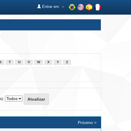
Entrar em:
S
T
U
V
W
X
Y
Z
s):
Próximo >