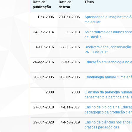
Data de
Data de
Título
publicação
defesa
Dez-2006
20-Dez-2006
Aprendendo a imaginar moléc
molecular
24-Fev-2014
Jul-2013
As narrativas dos alunos sobr
de Brasília
4-Out-2016
27-Jul-2016
Biodiversidade, conservação e
PNLD de 2015
24-Ago-2016
3-Mai-2016
Educação em tecnologia no 
20-Jun-2005
20-Jun-2005
Embriologia animal : uma anál
2008
2008
O ensino da patologia humana
pensamento a partir da anális
27-Jun-2018
4-Dez-2017
Ensino de biologia na Educaç
pedagógico da produção cientí
29-Jun-2020
4-Nov-2019
Ensino de ciências nos anos 
práticas pedagógicas