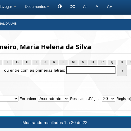
Navegar
Documentos
A-
A
A+
NAL DA UNB
eiro, Maria Helena da Silva
F
G
H
I
J
K
L
M
N
O
P
Q
R
ou entre com as primeiras letras:
Em ordem:
Resultados/Página
Registro(
Mostrando resultados 1 a 20 de 22