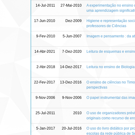
14-Jul-2011
27-Mai-2010
A experimentação no ensino de
uma aprendizagem significat
17-Jun-2010
Dez-2009
Higiene e representação socia
professores de Ciências
9-Fev-2010
5-Jun-2007
Imagem e pensamento : da atr
14-Abr-2021
7-Dez-2020
Leitura de esquemas e ensino
2-Abr-2018
14-Dez-2017
Leitura no ensino de Biologi
22-Fev-2017
13-Dez-2016
O ensino de ciências no Timo
perspectivas
9-Nov-2006
9-Nov-2006
O papel instrumental das ima
25-Jul-2011
2010
O uso de organizadores prévi
originais como recurso de en
5-Jan-2017
20-Jul-2016
O uso do livro didático por 
escolas da rede pública de So