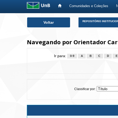
Comunidades e Coleções
Skip
REPOSITÓRIO INSTITUCIO
Voltar
navigation
Navegando por Orientador Carn
Ir para:
0-9
A
B
C
D
E
Classificar por: