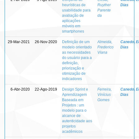
heurísticas de
Ruyther
Dias
usabilidade para
Parente
avaliação de
da
aplicações
móveis em
smartphones
29-Mar-2021
26-Nov-2020
Definição de um
Almeida,
Canedo, E
modelo orientado
Frederico
Dias
as necessidades
Viana
do usuário para a
definição,
priorização e
otimização de
indicadores
6-Abr-2020
22-Ago-2019
Design Sprint e
Ferreira,
Canedo, E
Aprendizagem
Vinícius
Dias
Baseada em
Gomes
Projetos : um
modelo para o
alcance de
autenticidade aos
projetos
acadêmicos