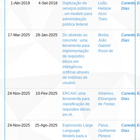
1-Abr-2019
4-Set-2018
Digitização de
Leão,
Canedo, E
serviços públicos
Heloise
Dias
: um modelo para
Acco
administração
Tives
pública federal
17-Mar-2025
28-Jan-2025
Do abstrato ao
Borba,
Canedo, E
concreto : uma
João
Dias
ferramenta para
Gabriel
implementação
Rossi de
de requisitos
éticos em
inteligência
artificial através
de histórias de
usuário
24-Nov-2025
10-Fev-2025
ERC4AI: uma
Ximenes,
Canedo, E
ferramenta para
Elizangela
Dias
classificação de
de Freitas
requisitos éticos
em IA.
24-Nov-2025
25-Ago-2025
Explorando Large
Paiva,
Canedo, E
Language
Guilherme
Dias
Models para a
Pereira