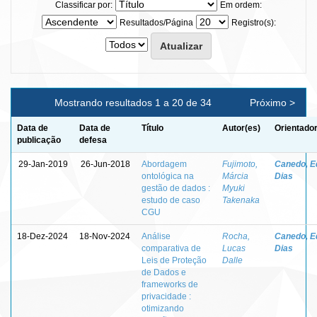
Classificar por:
Em ordem:
Resultados/Página
Registro(s):
Mostrando resultados 1 a 20 de 34
Próximo >
Data de
Data de
Título
Autor(es)
Orientador
publicação
defesa
29-Jan-2019
26-Jun-2018
Abordagem
Fujimoto,
Canedo, E
ontológica na
Márcia
Dias
gestão de dados :
Myuki
estudo de caso
Takenaka
CGU
18-Dez-2024
18-Nov-2024
Análise
Rocha,
Canedo, E
comparativa de
Lucas
Dias
Leis de Proteção
Dalle
de Dados e
frameworks de
privacidade :
otimizando