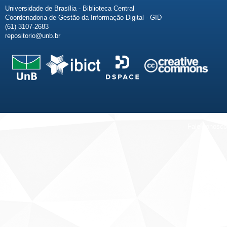
Universidade de Brasília - Biblioteca Central
Coordenadoria de Gestão da Informação Digital - GID
(61) 3107-2683
repositorio@unb.br
Fale conosco
Sobre