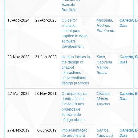
Exército
Brasileiro
13-Ago-2024
27-Abr-2023
Guide for
Mesquita,
Canedo, E
elicitation
Rodrigo
Dias
techniques
Pereira de
applied to Agile
software
development
23-Nov-2023
31-Jan-2023
Human factors in
Silva,
Canedo, E
the design of
Geovana
Dias
chatbot
Ramos
interactions :
Sousa
conversational
design practices
17-Mar-2022
23-Nov-2021
Os impactos da
Okimoto,
Canedo, E
pandemia da
Marcio
Dias
Covid-19 nos
Vinicius
projetos de
software de
código aberto
27-Dez-2019
6-Jun-2019
Implementação
Santos,
Canedo, E
de arquitetura
Yago Luiz
Dias