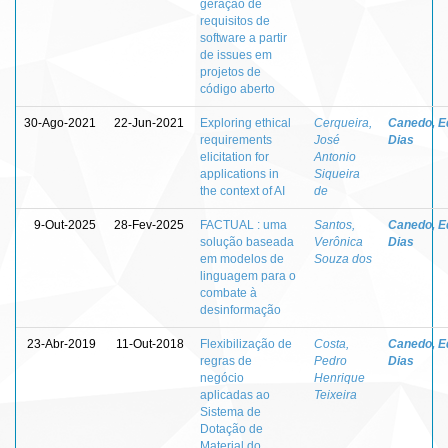
geração de
requisitos de
software a partir
de issues em
projetos de
código aberto
30-Ago-2021
22-Jun-2021
Exploring ethical
Cerqueira,
Canedo, E
requirements
José
Dias
elicitation for
Antonio
applications in
Siqueira
the context of AI
de
9-Out-2025
28-Fev-2025
FACTUAL : uma
Santos,
Canedo, E
solução baseada
Verônica
Dias
em modelos de
Souza dos
linguagem para o
combate à
desinformação
23-Abr-2019
11-Out-2018
Flexibilização de
Costa,
Canedo, E
regras de
Pedro
Dias
negócio
Henrique
aplicadas ao
Teixeira
Sistema de
Dotação de
Material do