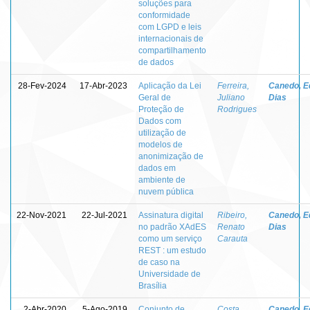
soluções para
conformidade
com LGPD e leis
internacionais de
compartilhamento
de dados
28-Fev-2024
17-Abr-2023
Aplicação da Lei
Ferreira,
Canedo, E
Geral de
Juliano
Dias
Proteção de
Rodrigues
Dados com
utilização de
modelos de
anonimização de
dados em
ambiente de
nuvem pública
22-Nov-2021
22-Jul-2021
Assinatura digital
Ribeiro,
Canedo, E
no padrão XAdES
Renato
Dias
como um serviço
Carauta
REST : um estudo
de caso na
Universidade de
Brasília
2-Abr-2020
5-Ago-2019
Conjunto de
Costa,
Canedo, E