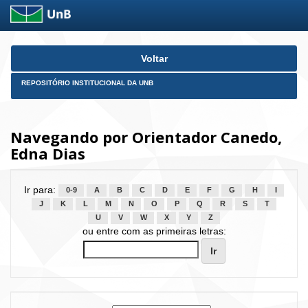
Skip
Voltar
navigation
REPOSITÓRIO INSTITUCIONAL DA UNB
Navegando por Orientador Canedo,
Edna Dias
Ir para:
0-9
A
B
C
D
E
F
G
H
I
J
K
L
M
N
O
P
Q
R
S
T
U
V
W
X
Y
Z
ou entre com as primeiras letras: