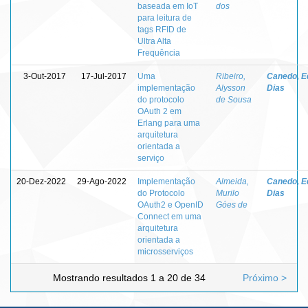
baseada em IoT
dos
para leitura de
tags RFID de
Ultra Alta
Frequência
3-Out-2017
17-Jul-2017
Uma
Ribeiro,
Canedo, E
implementação
Alysson
Dias
do protocolo
de Sousa
OAuth 2 em
Erlang para uma
arquitetura
orientada a
serviço
20-Dez-2022
29-Ago-2022
Implementação
Almeida,
Canedo, E
do Protocolo
Murilo
Dias
OAuth2 e OpenID
Góes de
Connect em uma
arquitetura
orientada a
microsserviços
Mostrando resultados 1 a 20 de 34
Próximo >