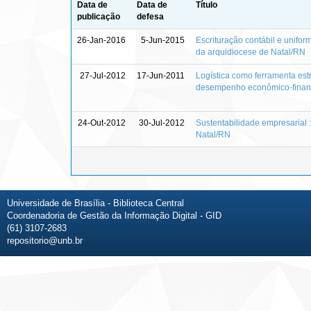
Data de
Data de
Título
publicação
defesa
26-Jan-2016
5-Jun-2015
Escrituração contábil e unifor
da arquidiocese de Natal/RN
27-Jul-2012
17-Jun-2011
Logística como ferramenta est
desempenho econômico-finance
24-Out-2012
30-Jul-2012
Sustentabilidade empresarial 
Natal/RN
Universidade de Brasília - Biblioteca Central
Coordenadoria de Gestão da Informação Digital - GID
(61) 3107-2683
repositorio@unb.br