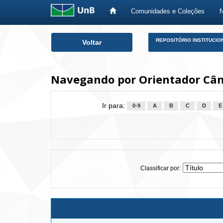
Comunidades e Coleções
Skip
REPOSITÓRIO INSTITUCIO
Voltar
navigation
Navegando por Orientador Câm
Ir para:
0-9
A
B
C
D
E
Classificar por: