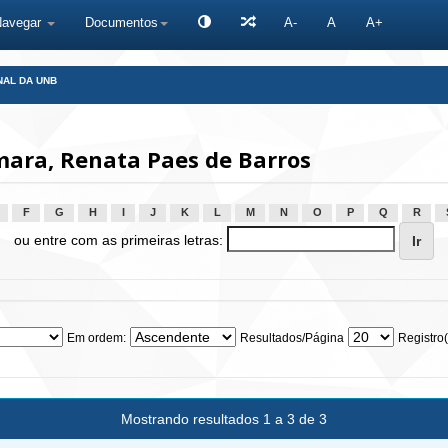
Navegar
Documentos
A-
A
A+
NAL DA UNB
ara, Renata Paes de Barros
F
G
H
I
J
K
L
M
N
O
P
Q
R
ou entre com as primeiras letras:
Em ordem:
Resultados/Página
Registro(
Mostrando resultados 1 a 3 de 3