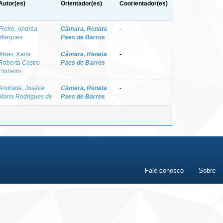
Autor(es)
Orientador(es)
Coorientador(es)
Freire, Andréa
Câmara, Renata
-
Marques
Paes de Barros
Alves, Karla
Câmara, Renata
-
Roberta Castro
Paes de Barros
Pinheiro
Andrade, Josélia
Câmara, Renata
-
Maria Rodrigues de
Paes de Barros
Fale conosco
Sobre