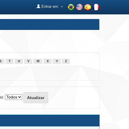
Entrar em:
S
T
U
V
W
X
Y
Z
s):