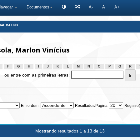
Navegar
Documentos
A-
A
A+
NAL DA UNB
ola, Marlon Vinícius
F
G
H
I
J
K
L
M
N
O
P
Q
R
ou entre com as primeiras letras:
Em ordem:
Resultados/Página
Registro(
Mostrando resultados 1 a 13 de 13