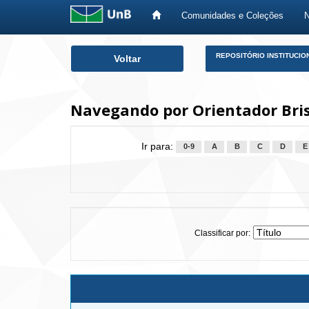
Comunidades e Coleções
Skip
REPOSITÓRIO INSTITUCIO
Voltar
navigation
Navegando por Orientador Bris
Ir para:
0-9
A
B
C
D
E
Classificar por: