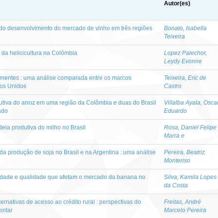
Autor(es)
 do desenvolvimento do mercado de vinho em três regiões
Bonato, Isabella
Teixeira
 da helicicultura na Colômbia
Lopez Palechor,
Leydy Evonne
ementes : uma análise comparada entre os marcos
Teixeira, Eric de
dos Unidos
Castro
iva do arroz em uma região da Colômbia e duas do Brasil
Villalba Ayala, Osca
ado
Eduardo
eia produtiva do milho no Brasil
Rosa, Daniel Felipe
Marra e
a produção de soja no Brasil e na Argentina : uma análise
Pereira, Beatriz
Monteriso
ividade e qualidade que afetam o mercado da banana no
Silva, Kamila Lopes
da Costa
rnativas de acesso ao crédito rural : perspectivas do
Freitas, André
entar
Marcelo Pereira