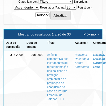
Classificar por:
Em ordem:
Resultados/Página
Registro(s):
Mostrando resultados 1 a 20 de 33
Próximo >
Data de
Data de
Título
Autor(es)
Orientado
publicação
defesa
Jun-2009
Jun-2009
Análise
Benvindo,
Bezerra,
comparativa dos
Rosângela
Maria do
instrumentos de
Araujo
Carmo d
regulamentação
Fernandes
Lima
das políticas de
proteção
ambiental e de
promoção do
ecoturismo : o
caso do Parque
Estadual do
Jalapão - TO