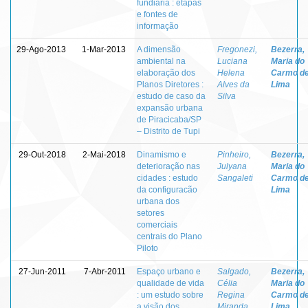
fundiária : etapas
e fontes de
informação
29-Ago-2013
1-Mar-2013
A dimensão
Fregonezi,
Bezerra,
ambiental na
Luciana
Maria do
elaboração dos
Helena
Carmo d
Planos Diretores :
Alves da
Lima
estudo de caso da
Silva
expansão urbana
de Piracicaba/SP
– Distrito de Tupi
29-Out-2018
2-Mai-2018
Dinamismo e
Pinheiro,
Bezerra,
deterioração nas
Julyana
Maria do
cidades : estudo
Sangaleti
Carmo d
da configuracão
Lima
urbana dos
setores
comerciais
centrais do Plano
Piloto
27-Jun-2011
7-Abr-2011
Espaço urbano e
Salgado,
Bezerra,
qualidade de vida
Célia
Maria do
: um estudo sobre
Regina
Carmo d
a visão dos
Miranda
Lima