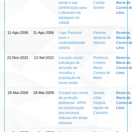
verde e sua
Camila
Maria do
contribuição para
Gomes
Carmo d
o desenho da
Lima
paisagem da
cidade
11-Ago-2006
11-Ago-2006
Lago Paranoá :
Parente,
Bezerra,
lazer e
Apoena de
Maria do
sustentabilidade
Alencar
Carmo d
urbana
Lima
22-Dez-2022
12-Set-2022
Locação social :
Florêncio,
Bezerra,
estratégia de
Cristina
Maria do
provisão de
Maria
Carmo d
moradia a
Correia de
Lima
população de
Mello
baixa renda
28-Mai-2009
28-Mai-2009
O papel das áreas
Granja,
Bezerra,
de proteção
Lêda
Maria do
ambiental : APAS
Virgínia
Carmo d
na conservação
Aguiar de
Lima
dos recursos
Carvalho
naturais em áreas
urbanas