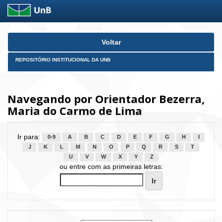
Skip
Voltar
navigation
REPOSITÓRIO INSTITUCIONAL DA UNB
Navegando por Orientador Bezerra,
Maria do Carmo de Lima
Ir para:
0-9
A
B
C
D
E
F
G
H
I
J
K
L
M
N
O
P
Q
R
S
T
U
V
W
X
Y
Z
ou entre com as primeiras letras: