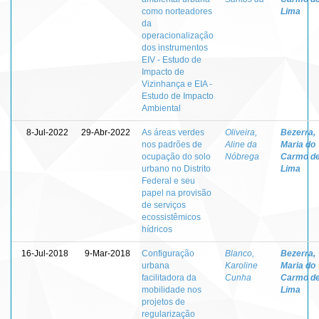
como norteadores
Lima
da
operacionalização
dos instrumentos
EIV - Estudo de
Impacto de
Vizinhança e EIA -
Estudo de Impacto
Ambiental
8-Jul-2022
29-Abr-2022
As áreas verdes
Oliveira,
Bezerra,
nos padrões de
Aline da
Maria do
ocupação do solo
Nóbrega
Carmo d
urbano no Distrito
Lima
Federal e seu
papel na provisão
de serviços
ecossistêmicos
hídricos
16-Jul-2018
9-Mar-2018
Configuração
Blanco,
Bezerra,
urbana
Karoline
Maria do
facilitadora da
Cunha
Carmo d
mobilidade nos
Lima
projetos de
regularização