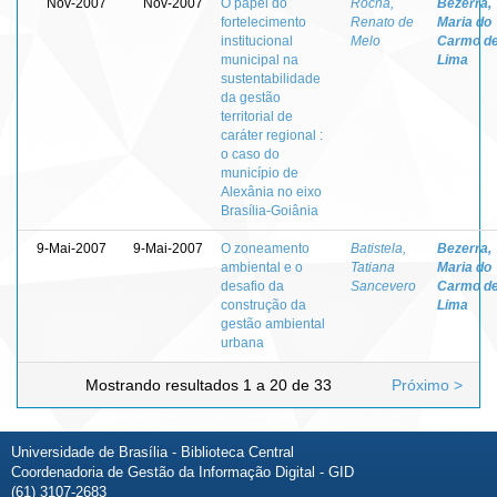
Nov-2007
Nov-2007
O papel do
Rocha,
Bezerra,
fortelecimento
Renato de
Maria do
institucional
Melo
Carmo d
municipal na
Lima
sustentabilidade
da gestão
territorial de
caráter regional :
o caso do
município de
Alexânia no eixo
Brasília-Goiânia
9-Mai-2007
9-Mai-2007
O zoneamento
Batistela,
Bezerra,
ambiental e o
Tatiana
Maria do
desafio da
Sancevero
Carmo d
construção da
Lima
gestão ambiental
urbana
Mostrando resultados 1 a 20 de 33
Próximo >
Universidade de Brasília - Biblioteca Central
Coordenadoria de Gestão da Informação Digital - GID
(61) 3107-2683