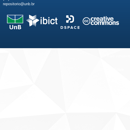
repositorio@unb.br
Fale conosco
Sobre