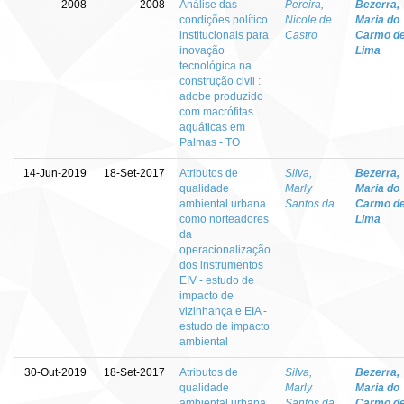
2008
2008
Análise das
Pereira,
Bezerra,
condições político
Nicole de
Maria do
institucionais para
Castro
Carmo d
inovação
Lima
tecnológica na
construção civil :
adobe produzido
com macrófitas
aquáticas em
Palmas - TO
14-Jun-2019
18-Set-2017
Atributos de
Silva,
Bezerra,
qualidade
Marly
Maria do
ambiental urbana
Santos da
Carmo d
como norteadores
Lima
da
operacionalização
dos instrumentos
EIV - estudo de
impacto de
vizinhança e EIA -
estudo de impacto
ambiental
30-Out-2019
18-Set-2017
Atributos de
Silva,
Bezerra,
qualidade
Marly
Maria do
ambiental urbana
Santos da
Carmo d