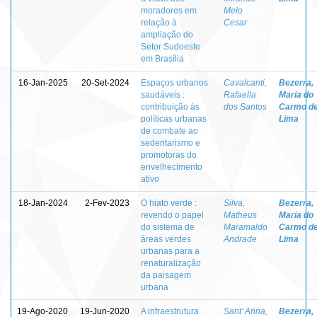
moradores em
Melo
relação à
Cesar
ampliação do
Setor Sudoeste
em Brasília
16-Jan-2025
20-Set-2024
Espaços urbanos
Cavalcanti,
Bezerra,
saudáveis :
Rafaella
Maria do
contribuição às
dos Santos
Carmo d
políticas urbanas
Lima
de combate ao
sedentarismo e
promotoras do
envelhecimento
ativo
18-Jan-2024
2-Fev-2023
O hiato verde :
Silva,
Bezerra,
revendo o papel
Matheus
Maria do
do sistema de
Maramaldo
Carmo d
áreas verdes
Andrade
Lima
urbanas para a
renaturalização
da paisagem
urbana
19-Ago-2020
19-Jun-2020
A infraestrutura
Sant’ Anna,
Bezerra,