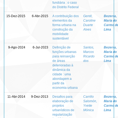
fundiária : o caso
do Distrito Federal
15-Dez-2015
6-Abr-2015
A contribuição dos
Gentil,
Bezerra,
elementos da
Caroline
Maria do
forma urbana na
Duarte
Carmo d
construção da
Alves
Lima
mobilidade
sustentável
9-Ago-2024
6-Jul-2023
Definição de
Santos,
Bezerra,
funções urbanas
Marcos
Maria do
para reinserção
Ricardo
Carmo d
de áreas
dos
Lima
deterioradas à
dinâmica da
cidade : uma
abordagem a
partir da
economia urbana
11-Abr-2014
9-Dez-2013
Desafios para
Carrillo
Bezerra,
elaboração de
Salomón,
Maria do
projetos
Yvette
Carmo d
urbanísticos de
Mónica
Lima
regularização