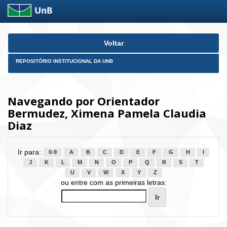
Skip
Voltar
navigation
REPOSITÓRIO INSTITUCIONAL DA UNB
Navegando por Orientador
Bermudez, Ximena Pamela Claudia
Diaz
Ir para:
0-9
A
B
C
D
E
F
G
H
I
J
K
L
M
N
O
P
Q
R
S
T
U
V
W
X
Y
Z
ou entre com as primeiras letras: