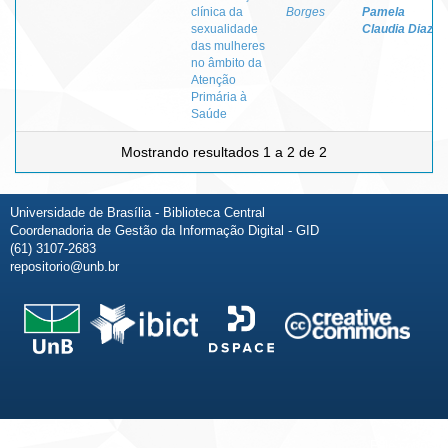
clínica da
Borges
Pamela
sexualidade
Claudia Diaz
das mulheres
no âmbito da
Atenção
Primária à
Saúde
Mostrando resultados 1 a 2 de 2
Universidade de Brasília - Biblioteca Central
Coordenadoria de Gestão da Informação Digital - GID
(61) 3107-2683
repositorio@unb.br
Fale conosco