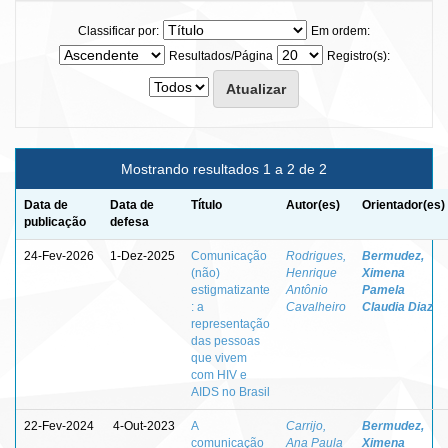
Classificar por:
Em ordem:
Resultados/Página
Registro(s):
Mostrando resultados 1 a 2 de 2
Data de
Data de
Título
Autor(es)
Orientador(es)
publicação
defesa
24-Fev-2026
1-Dez-2025
Comunicação
Rodrigues,
Bermudez,
(não)
Henrique
Ximena
estigmatizante
Antônio
Pamela
: a
Cavalheiro
Claudia Diaz
representação
das pessoas
que vivem
com HIV e
AIDS no Brasil
22-Fev-2024
4-Out-2023
A
Carrijo,
Bermudez,
comunicação
Ana Paula
Ximena