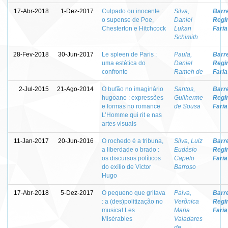
17-Abr-2018
1-Dez-2017
Culpado ou inocente :
Silva,
Barre
o supense de Poe,
Daniel
Regi
Chesterton e Hitchcock
Lukan
Faria
Schimith
28-Fev-2018
30-Jun-2017
Le spleen de Paris :
Paula,
Barre
uma estética do
Daniel
Regi
confronto
Rameh de
Faria
2-Jul-2015
21-Ago-2014
O bufão no imaginário
Santos,
Barre
hugoano : expressões
Guilherme
Regi
e formas no romance
de Sousa
Faria
L’Homme qui rit e nas
artes visuais
11-Jan-2017
20-Jun-2016
O rochedo é a tribuna,
Silva, Luiz
Barre
a liberdade o brado :
Eudásio
Regi
os discursos políticos
Capelo
Faria
do exílio de Victor
Barroso
Hugo
17-Abr-2018
5-Dez-2017
O pequeno que gritava
Paiva,
Barre
: a (des)politização no
Verônica
Regi
musical Les
Maria
Faria
Misérables
Valadares
de