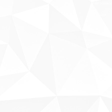
Fale conosco
Sobre