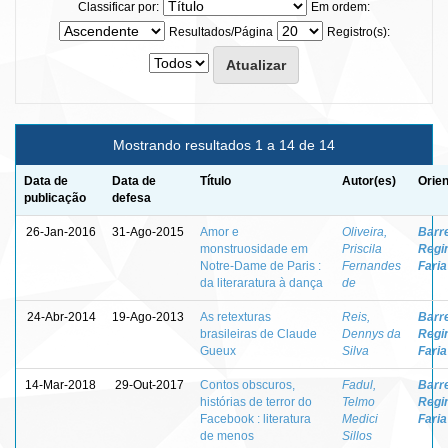
Classificar por:
Em ordem:
Resultados/Página
Registro(s):
Mostrando resultados 1 a 14 de 14
Data de
Data de
Título
Autor(es)
Orien
publicação
defesa
26-Jan-2016
31-Ago-2015
Amor e
Oliveira,
Barre
monstruosidade em
Priscila
Regi
Notre-Dame de Paris :
Fernandes
Faria
da literaratura à dança
de
24-Abr-2014
19-Ago-2013
As retexturas
Reis,
Barre
brasileiras de Claude
Dennys da
Regi
Gueux
Silva
Faria
14-Mar-2018
29-Out-2017
Contos obscuros,
Fadul,
Barre
histórias de terror do
Telmo
Regi
Facebook : literatura
Medici
Faria
de menos
Sillos