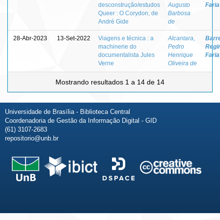
desconstrução/estudos
Augusto
Faria
Queer : O Corydon, de
Barbosa
André Gide
de
28-Abr-2023
13-Set-2022
Viagens e técnica : a
Alcantara,
Barre
machinerie do
Pedro
Regi
documentalista Jules
Henrique
Faria
Verne
Oliveira de
Mostrando resultados 1 a 14 de 14
Universidade de Brasília - Biblioteca Central
Coordenadoria de Gestão da Informação Digital - GID
(61) 3107-2683
repositorio@unb.br