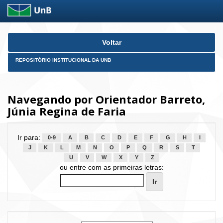
Skip
Voltar
navigation
REPOSITÓRIO INSTITUCIONAL DA UNB
Navegando por Orientador Barreto,
Júnia Regina de Faria
Ir para:
0-9
A
B
C
D
E
F
G
H
I
J
K
L
M
N
O
P
Q
R
S
T
U
V
W
X
Y
Z
ou entre com as primeiras letras: