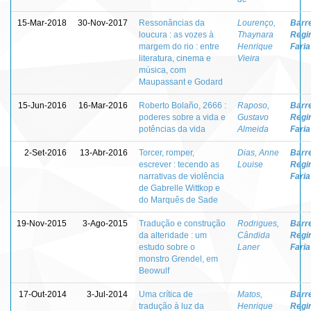
15-Mar-2018
30-Nov-2017
Ressonâncias da
Lourenço,
Barre
loucura : as vozes à
Thaynara
Regi
margem do rio : entre
Henrique
Faria
literatura, cinema e
Vieira
música, com
Maupassant e Godard
15-Jun-2016
16-Mar-2016
Roberto Bolaño, 2666 :
Raposo,
Barre
poderes sobre a vida e
Gustavo
Regi
potências da vida
Almeida
Faria
2-Set-2016
13-Abr-2016
Torcer, romper,
Dias, Anne
Barre
escrever : tecendo as
Louise
Regi
narrativas de violência
Faria
de Gabrelle Wittkop e
do Marquês de Sade
19-Nov-2015
3-Ago-2015
Tradução e construção
Rodrigues,
Barre
da alteridade : um
Cândida
Regi
estudo sobre o
Laner
Faria
monstro Grendel, em
Beowulf
17-Out-2014
3-Jul-2014
Uma crítica de
Matos,
Barre
tradução à luz da
Henrique
Regi