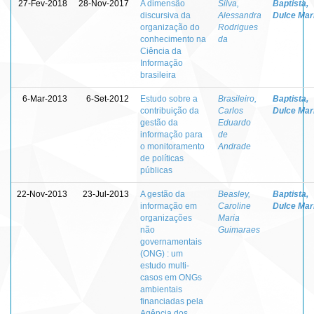
27-Fev-2018
28-Nov-2017
A dimensão
Silva,
Baptista,
discursiva da
Alessandra
Dulce Mar
organização do
Rodrigues
conhecimento na
da
Ciência da
Informação
brasileira
6-Mar-2013
6-Set-2012
Estudo sobre a
Brasileiro,
Baptista,
contribuição da
Carlos
Dulce Mar
gestão da
Eduardo
informação para
de
o monitoramento
Andrade
de políticas
públicas
22-Nov-2013
23-Jul-2013
A gestão da
Beasley,
Baptista,
informação em
Caroline
Dulce Mar
organizações
Maria
não
Guimaraes
governamentais
(ONG) : um
estudo multi-
casos em ONGs
ambientais
financiadas pela
Agência dos