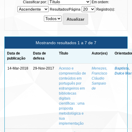
Classificar por:
Em ordem:
Resultados/Página
Registro(s):
Mostrando resultados 1 a 7 de 7
Data de
Data de
Título
Autor(es)
Orientado
publicação
defesa
14-Mar-2018
29-Nov-2017
Acesso e
Menezes,
Baptista,
compreensão de
Francisco
Dulce Mar
conteúdos em
Cláudio
português por
Sampaio
estrangeiros em
de
bibliotecas
digitais
científicas : uma
proposta
metodológica e
sua
implementação