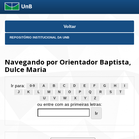
Skip
Voltar
navigation
REPOSITÓRIO INSTITUCIONAL DA UNB
Navegando por Orientador Baptista,
Dulce Maria
Ir para:
0-9
A
B
C
D
E
F
G
H
I
J
K
L
M
N
O
P
Q
R
S
T
U
V
W
X
Y
Z
ou entre com as primeiras letras: