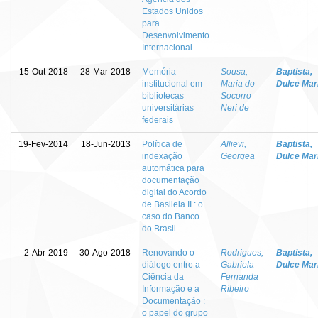
Estados Unidos
para
Desenvolvimento
Internacional
15-Out-2018
28-Mar-2018
Memória
Sousa,
Baptista,
institucional em
Maria do
Dulce Mar
bibliotecas
Socorro
universitárias
Neri de
federais
19-Fev-2014
18-Jun-2013
Política de
Allievi,
Baptista,
indexação
Georgea
Dulce Mar
automática para
documentação
digital do Acordo
de Basileia II : o
caso do Banco
do Brasil
2-Abr-2019
30-Ago-2018
Renovando o
Rodrigues,
Baptista,
diálogo entre a
Gabriela
Dulce Mar
Ciência da
Fernanda
Informação e a
Ribeiro
Documentação :
o papel do grupo