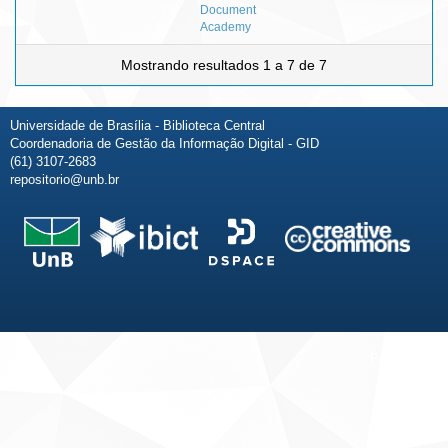
Document
Academy
Mostrando resultados 1 a 7 de 7
Universidade de Brasília - Biblioteca Central
Coordenadoria de Gestão da Informação Digital - GID
(61) 3107-2683
repositorio@unb.br
Fale conosco
Sobre