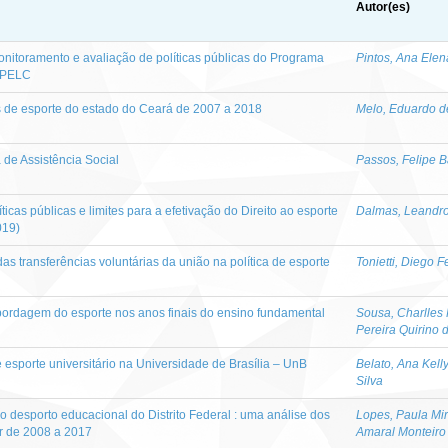
Autor(es)
nitoramento e avaliação de políticas públicas do Programa
Pintos, Ana Elen
– PELC
as de esporte do estado do Ceará de 2007 a 2018
Melo, Eduardo d
a de Assistência Social
Passos, Felipe 
líticas públicas e limites para a efetivação do Direito ao esporte
Dalmas, Leandro
019)
das transferências voluntárias da união na política de esporte
Tonietti, Diego F
abordagem do esporte nos anos finais do ensino fundamental
Sousa, Charlles 
Pereira Quirino 
 esporte universitário na Universidade de Brasília – UnB
Belato, Ana Kell
Silva
o desporto educacional do Distrito Federal : uma análise dos
Lopes, Paula Mi
r de 2008 a 2017
Amaral Monteiro