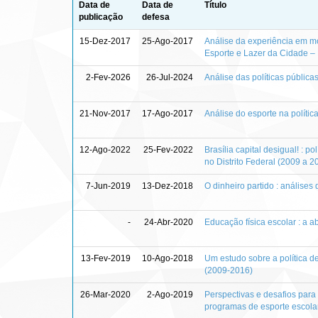
Data de
Data de
Título
publicação
defesa
15-Dez-2017
25-Ago-2017
Análise da experiência em mo
Esporte e Lazer da Cidade 
2-Fev-2026
26-Jul-2024
Análise das políticas públic
21-Nov-2017
17-Ago-2017
Análise do esporte na polític
12-Ago-2022
25-Fev-2022
Brasília capital desigual! : po
no Distrito Federal (2009 a 2
7-Jun-2019
13-Dez-2018
O dinheiro partido : análises 
-
24-Abr-2020
Educação física escolar : a 
13-Fev-2019
10-Ago-2018
Um estudo sobre a política de
(2009-2016)
26-Mar-2020
2-Ago-2019
Perspectivas e desafios para 
programas de esporte escola