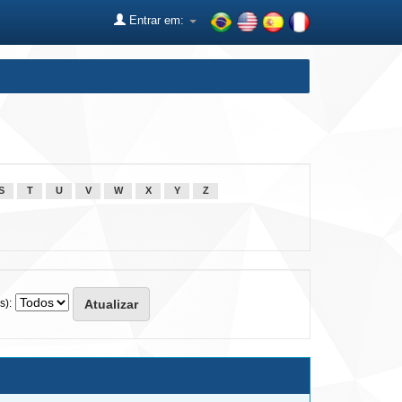
Entrar em:
S
T
U
V
W
X
Y
Z
s):