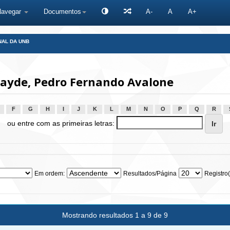
Navegar
Documentos
A-
A
A+
NAL DA UNB
ayde, Pedro Fernando Avalone
F
G
H
I
J
K
L
M
N
O
P
Q
R
ou entre com as primeiras letras:
Em ordem:
Resultados/Página
Registro(
Mostrando resultados 1 a 9 de 9