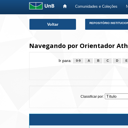
Comunidades e Coleções
Skip
REPOSITÓRIO INSTITUCIO
Voltar
navigation
Navegando por Orientador Ath
Ir para:
0-9
A
B
C
D
E
Classificar por: