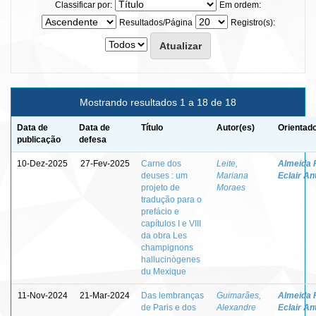
Classificar por:
Em ordem:
Resultados/Página
Registro(s):
Mostrando resultados 1 a 18 de 18
Data de
Data de
Título
Autor(es)
Orientado
publicação
defesa
10-Dez-2025
27-Fev-2025
Carne dos
Leite,
Almeida F
deuses : um
Mariana
Eclair An
projeto de
Moraes
tradução para o
prefácio e
capítulos I e VIII
da obra Les
champignons
hallucinògenes
du Mexique
11-Nov-2024
21-Mar-2024
Das lembranças
Guimarães,
Almeida F
de Paris e dos
Alexandre
Eclair An