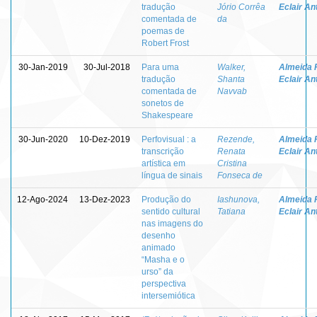
tradução
Jório Corrêa
Eclair An
comentada de
da
poemas de
Robert Frost
30-Jan-2019
30-Jul-2018
Para uma
Walker,
Almeida F
tradução
Shanta
Eclair An
comentada de
Navvab
sonetos de
Shakespeare
30-Jun-2020
10-Dez-2019
Perfovisual : a
Rezende,
Almeida F
transcrição
Renata
Eclair An
artística em
Cristina
língua de sinais
Fonseca de
12-Ago-2024
13-Dez-2023
Produção do
Iashunova,
Almeida F
sentido cultural
Tatiana
Eclair An
nas imagens do
desenho
animado
“Masha e o
urso” da
perspectiva
intersemiótica