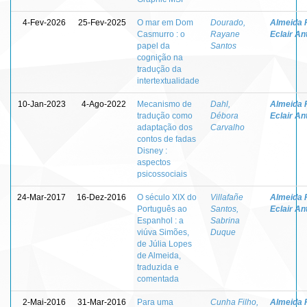
4-Fev-2026
25-Fev-2025
O mar em Dom
Dourado,
Almeida F
Casmurro : o
Rayane
Eclair An
papel da
Santos
cognição na
tradução da
intertextualidade
10-Jan-2023
4-Ago-2022
Mecanismo de
Dahl,
Almeida F
tradução como
Débora
Eclair An
adaptação dos
Carvalho
contos de fadas
Disney :
aspectos
psicossociais
24-Mar-2017
16-Dez-2016
O século XIX do
Villafañe
Almeida F
Português ao
Santos,
Eclair An
Espanhol : a
Sabrina
viúva Simões,
Duque
de Júlia Lopes
de Almeida,
traduzida e
comentada
2-Mai-2016
31-Mar-2016
Para uma
Cunha Filho,
Almeida F