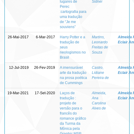
lugares de
Sidnei
Perec
:cartografia para
uma tradução
de “Je me
souviens”
26-Mai-2017
6-Mar-2017
Harry Potter e a
Martins,
Almeida F
tradução de
Leonardo
Eclair An
seus
Freitas de
neologismos no
Souza
Brasil
12-Jul-2019
26-Fev-2019
A imensurável
Castro,
Almeida F
arte da tradução
Lidiane
Eclair An
na prosa poética
Pereira de
de Cummings
19-Mar-2021
17-Set-2020
Laços de
Almeida,
Almeida F
tradução :
Ana
Eclair An
projeto de
Carolina
versão para o
Alves de
francês do
romance gráfico
da Turma da
Mônica pela
Graphic MSP