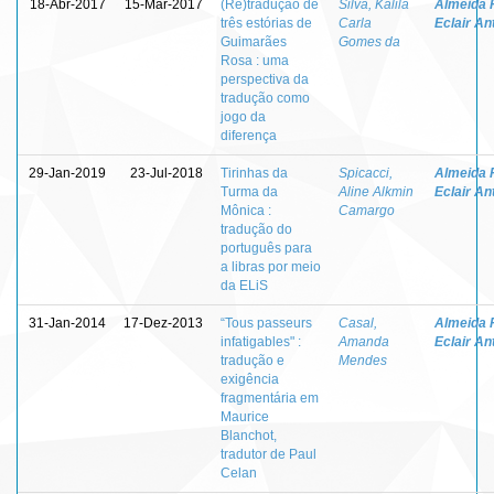
18-Abr-2017
15-Mar-2017
(Re)tradução de
Silva, Kalila
Almeida F
três estórias de
Carla
Eclair An
Guimarães
Gomes da
Rosa : uma
perspectiva da
tradução como
jogo da
diferença
29-Jan-2019
23-Jul-2018
Tirinhas da
Spicacci,
Almeida F
Turma da
Aline Alkmin
Eclair An
Mônica :
Camargo
tradução do
português para
a libras por meio
da ELiS
31-Jan-2014
17-Dez-2013
“Tous passeurs
Casal,
Almeida F
infatigables" :
Amanda
Eclair An
tradução e
Mendes
exigência
fragmentária em
Maurice
Blanchot,
tradutor de Paul
Celan