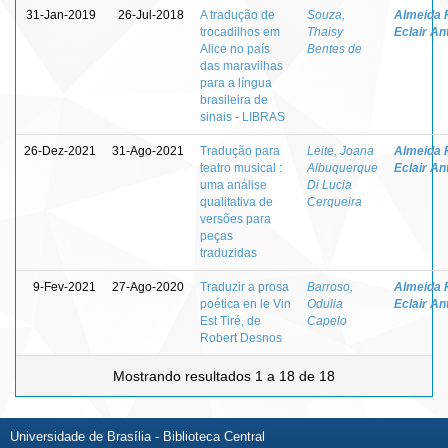
31-Jan-2019
26-Jul-2018
A tradução de
Souza,
Almeida F
trocadilhos em
Thaisy
Eclair An
Alice no país
Bentes de
das maravilhas
para a língua
brasileira de
sinais - LIBRAS
26-Dez-2021
31-Ago-2021
Tradução para
Leite, Joana
Almeida F
teatro musical :
Albuquerque
Eclair An
uma análise
Di Lucia
qualitativa de
Cerqueira
versões para
peças
traduzidas
9-Fev-2021
27-Ago-2020
Traduzir a prosa
Barroso,
Almeida F
poética en le Vin
Odulia
Eclair An
Est Tiré, de
Capelo
Robert Desnos
Mostrando resultados 1 a 18 de 18
Universidade de Brasília - Biblioteca Central