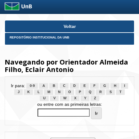
Skip
Voltar
navigation
REPOSITÓRIO INSTITUCIONAL DA UNB
Navegando por Orientador Almeida
Filho, Eclair Antonio
Ir para:
0-9
A
B
C
D
E
F
G
H
I
J
K
L
M
N
O
P
Q
R
S
T
U
V
W
X
Y
Z
ou entre com as primeiras letras: