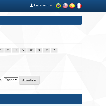
Entrar em:
S
T
U
V
W
X
Y
Z
s):