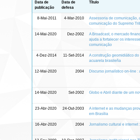
Data de
Data de
Título
publicação
defesa
8-Mai-2011
4-Mar-2010
Assessoria de comunicação, 
comunicação do Supremo Tri
14-Mai-2020
Dez-2002
A Broadcast, o mercado finan
ajuda a fortalecer os interess
comunicação
4-Dez-2014
11-Set-2014
A construção geomidiático do 
acuarela brasileña
12-Mai-2020
2004
Discurso jornalístico on-line :
14-Mai-2020
Set-2002
Globo e Abril diante de um no
23-Abr-2020
24-Out-2003
A internet e as mudanças provo
em Brasília
16-Abr-2020
2004
Jornalismo cultural e internet