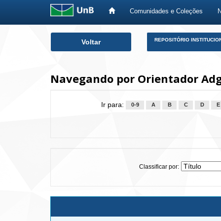
Comunidades e Coleções
Skip
REPOSITÓRIO INSTITUCIO
Voltar
navigation
Navegando por Orientador Adgh
Ir para:
0-9
A
B
C
D
E
Classificar por: