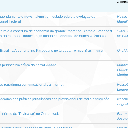
Autor(
agendamento e newsmaking : um estudo sobre a evolução da
Russi,
bunal Federal
Magal
ceiro e a cobertura de economia da grande imprensa : como a Broadcast
Silva,
es do mercado financeiro, influindo na cobertura de outros veículos de
de Pai
Brasil na Argentina, no Paraguai e no Uruguai : ô meu Brasil - uma
Girald
 a perspectiva crítica da narratividade
Moraes
Franci
Munho
vo paradigma comunicacional : a internet
Posse
Lamog
cadas nas práticas jornalísticas dos profissionais de rádio e televisão
Nascim
Angéli
 : análise do "Divirta-se" no Correioweb
Barros
José d