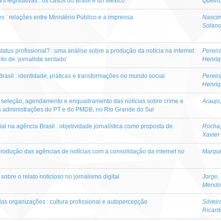
Vs legislativas : os casos do Brasil e do México
Queiro
s : relações entre Ministério Público e a imprensa
Nascim
Solan
status profissional? : uma análise sobre a produção da notícia na internet
Pereir
ito de ‘jornalista sentado’
Henri
 Brasil : identidade, práticas e transformações no mundo social
Pereir
Henri
 seleção, agendamento e enquadramento das notícias sobre crime e
Araujo
s administrações do PT e do PMDB, no Rio Grande do Sul
al na agência Brasil : objetividade jornalística como proposta de
Rocha
Xavier
rodução das agências de notícias com a consolidação da internet no
Marque
sobre o relato noticioso no jornalismo digital
Jorge,
Mendo
as organizações : cultura profissional e autopercepção
Silveir
Ricard