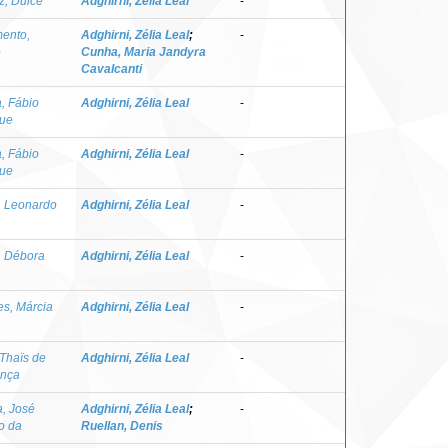
z, Dulce
Adghirni, Zélia Leal
-
ento,
Adghirni, Zélia Leal
;
-
o
Cunha, Maria Jandyra
Cavalcanti
a, Fábio
Adghirni, Zélia Leal
-
que
a, Fábio
Adghirni, Zélia Leal
-
que
, Leonardo
Adghirni, Zélia Leal
-
, Débora
Adghirni, Zélia Leal
-
s, Márcia
Adghirni, Zélia Leal
-
 Thaïs de
Adghirni, Zélia Leal
-
nça
a, José
Adghirni, Zélia Leal
;
-
o da
Ruellan, Denis