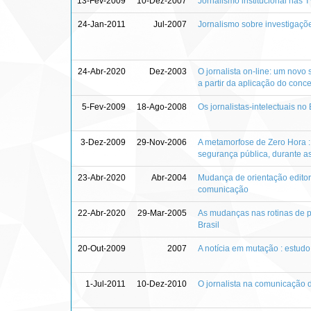
13-Fev-2009
10-Dez-2007
Jornalismo institucional nas T
24-Jan-2011
Jul-2007
Jornalismo sobre investigaçõe
24-Abr-2020
Dez-2003
O jornalista on-line: um novo 
a partir da aplicação do conce
5-Fev-2009
18-Ago-2008
Os jornalistas-intelectuais no
3-Dez-2009
29-Nov-2006
A metamorfose de Zero Hora :
segurança pública, durante a
23-Abr-2020
Abr-2004
Mudança de orientação editori
comunicação
22-Abr-2020
29-Mar-2005
As mudanças nas rotinas de p
Brasil
20-Out-2009
2007
A notícia em mutação : estudo 
1-Jul-2011
10-Dez-2010
O jornalista na comunicação d