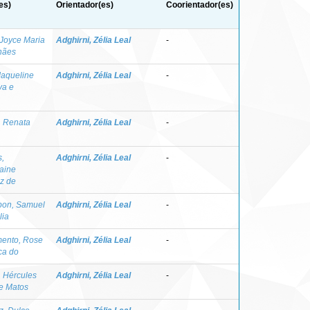
es)
Orientador(es)
Coorientador(es)
 Joyce Maria
Adghirni, Zélia Leal
-
hães
 Jaqueline
Adghirni, Zélia Leal
-
va e
i, Renata
Adghirni, Zélia Leal
-
,
Adghirni, Zélia Leal
-
laine
z de
bon, Samuel
Adghirni, Zélia Leal
-
lia
ento, Rose
Adghirni, Zélia Leal
-
ca do
, Hércules
Adghirni, Zélia Leal
-
e Matos