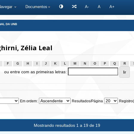
Navegar
Documentos
A-
A
A+
NAL DA UNB
irni, Zélia Leal
F
G
H
I
J
K
L
M
N
O
P
Q
R
ou entre com as primeiras letras:
Em ordem:
Resultados/Página
Registro(
Mostrando resultados 1 a 19 de 19