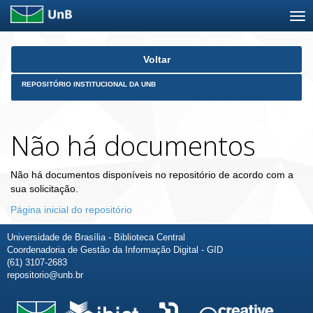
Skip
Voltar
navigation
REPOSITÓRIO INSTITUCIONAL DA UNB
Não há documentos
Não há documentos disponíveis no repositório de acordo com a
sua solicitação.
Página inicial do repositório
Universidade de Brasília - Biblioteca Central
Coordenadoria de Gestão da Informação Digital - GID
(61) 3107-2683
repositorio@unb.br