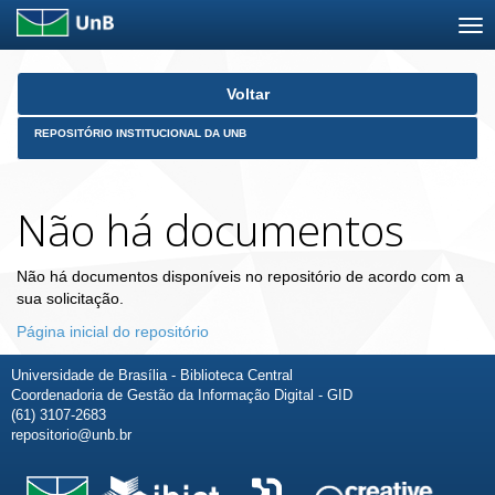
Skip
Voltar
navigation
REPOSITÓRIO INSTITUCIONAL DA UNB
Não há documentos
Não há documentos disponíveis no repositório de acordo com a
sua solicitação.
Página inicial do repositório
Universidade de Brasília - Biblioteca Central
Coordenadoria de Gestão da Informação Digital - GID
(61) 3107-2683
repositorio@unb.br