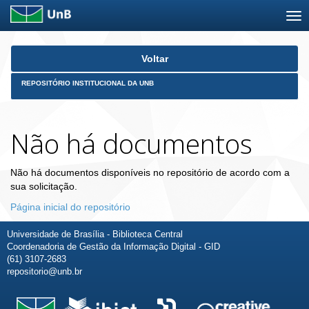
Skip
Voltar
navigation
REPOSITÓRIO INSTITUCIONAL DA UNB
Não há documentos
Não há documentos disponíveis no repositório de acordo com a
sua solicitação.
Página inicial do repositório
Universidade de Brasília - Biblioteca Central
Coordenadoria de Gestão da Informação Digital - GID
(61) 3107-2683
repositorio@unb.br