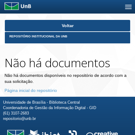
Skip
Voltar
navigation
REPOSITÓRIO INSTITUCIONAL DA UNB
Não há documentos
Não há documentos disponíveis no repositório de acordo com a
sua solicitação.
Página inicial do repositório
Universidade de Brasília - Biblioteca Central
Coordenadoria de Gestão da Informação Digital - GID
(61) 3107-2683
repositorio@unb.br