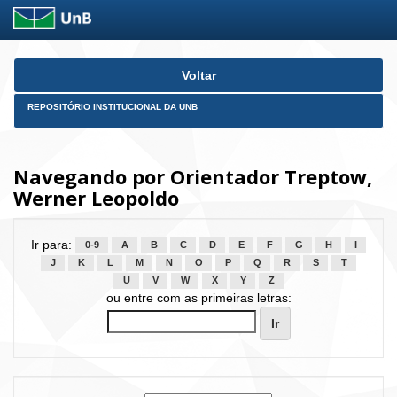
Skip
Voltar
navigation
REPOSITÓRIO INSTITUCIONAL DA UNB
Navegando por Orientador Treptow,
Werner Leopoldo
Ir para:
0-9
A
B
C
D
E
F
G
H
I
J
K
L
M
N
O
P
Q
R
S
T
U
V
W
X
Y
Z
ou entre com as primeiras letras: