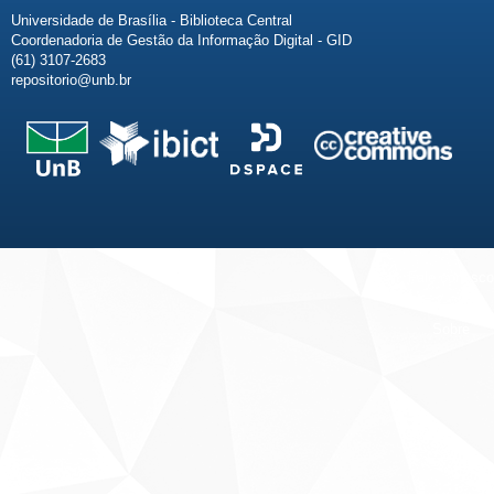
Universidade de Brasília - Biblioteca Central
Coordenadoria de Gestão da Informação Digital - GID
(61) 3107-2683
repositorio@unb.br
Fale conosco
Sobre