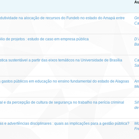
Au
rodutividade na alocação de recursos do Fundeb no estado do Amapá entre
Gri
Ca
fólio de projetos : estudo de caso em empresa pública
D’
Ba
tica sustentável a partir das eixos temáticos na Universidade de Brasília
Ca
Sa
os gastos públicos em educação no ensino fundamental do estado de Alagoas
An
Me
al e da percepção de cultura de segurança no trabalho na perícia criminal
Si
de
s e advertências disciplinares : quais as implicações para a gestão pública?
Mo
Fr