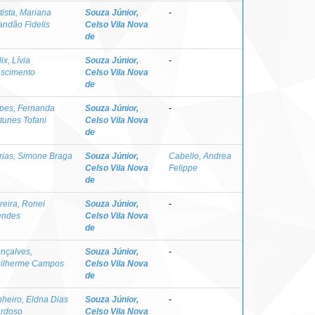
tista, Mariana
Souza Júnior,
-
andão Fidelis
Celso Vila Nova
de
ix, Lívia
Souza Júnior,
-
scimento
Celso Vila Nova
de
pes, Fernanda
Souza Júnior,
-
tunes Tofani
Celso Vila Nova
de
rias, Simone Braga
Souza Júnior,
Cabello, Andrea
Celso Vila Nova
Felippe
de
reira, Ronei
Souza Júnior,
-
ndes
Celso Vila Nova
de
nçalves,
Souza Júnior,
-
ilherme Campos
Celso Vila Nova
de
nheiro, Eldna Dias
Souza Júnior,
-
rdoso
Celso Vila Nova