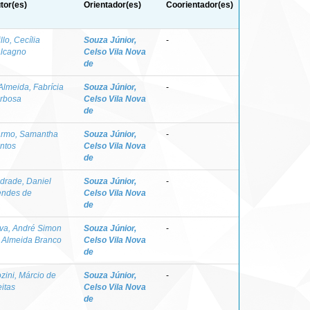
tor(es)
Orientador(es)
Coorientador(es)
llo, Cecília
Souza Júnior,
-
lcagno
Celso Vila Nova
de
Almeida, Fabrícia
Souza Júnior,
-
rbosa
Celso Vila Nova
de
rmo, Samantha
Souza Júnior,
-
ntos
Celso Vila Nova
de
drade, Daniel
Souza Júnior,
-
ndes de
Celso Vila Nova
de
lva, André Simon
Souza Júnior,
-
 Almeida Branco
Celso Vila Nova
de
zini, Márcio de
Souza Júnior,
-
eitas
Celso Vila Nova
de