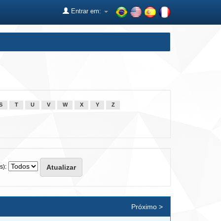
Entrar em:
S
T
U
V
W
X
Y
Z
s):
Próximo >