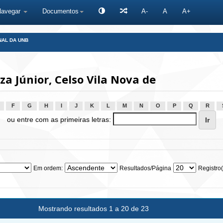
Navegar
Documentos
A-
A
A+
NAL DA UNB
a Júnior, Celso Vila Nova de
F
G
H
I
J
K
L
M
N
O
P
Q
R
ou entre com as primeiras letras:
Em ordem:
Resultados/Página
Registro(
Mostrando resultados 1 a 20 de 23