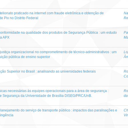
stelionato praticado na internet com fraude eletrônica e obtenção de
Na
e Pix no Distrito Federal
Re
 conformidade na qualidade dos produtos de Segurança Pública : um estudo
Pa
ta APX
Ma
 justiça organizacional no comprometimento de técnico-administrativos : um
Lo
uição pública de ensino superior
Ân
ção Superior no Brasil : analisando as universidades federais
Ro
Co
icas necessárias às equipes operacionais para a área de segurança :
Ro
 de Segurança da Universidade de Brasília DISEG/PRC/UnB.
da
lanejamento do serviço de transporte público : impactos das paralisações e
Ch
tingência
Vi