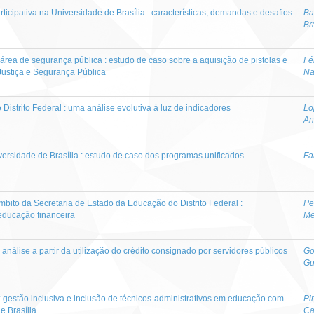
ticipativa na Universidade de Brasília : características, demandas e desafios
Ba
Br
ea de segurança pública : estudo de caso sobre a aquisição de pistolas e
Fél
 Justiça e Segurança Pública
Na
Distrito Federal : uma análise evolutiva à luz de indicadores
Lo
An
versidade de Brasília : estudo de caso dos programas unificados
Fa
ito da Secretaria de Estado da Educação do Distrito Federal :
Pe
 educação financeira
Me
nálise a partir da utilização do crédito consignado por servidores públicos
Go
Gu
 : gestão inclusiva e inclusão de técnicos-administrativos em educação com
Pi
e Brasília
Ca