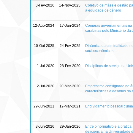
3-Fev-2026
14-Nov-2025
Coletivo de mães e gestão par
à equidade de gênero
12-Ago-2024
17-Jan-2024
Compras governamentais na ár
carabinas pelo Ministério da
10-Out-2025
24-Fev-2025
Dinâmica da criminalidade no 
socioeconômicos
1-Jul-2020
28-Fev-2020
Disciplinas de serviço na Uni
2-Jul-2020
20-Mar-2020
Empréstimo consignado no âmb
características e desafios da
29-Jun-2021
12-Mar-2021
Endividamento pessoal : uma a
3-Jun-2026
29-Jan-2026
Entre o normativo e a prática
deficiência na Universidade d