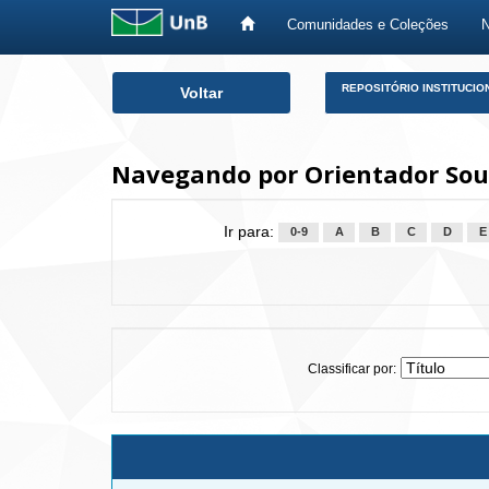
Comunidades e Coleções
Skip
REPOSITÓRIO INSTITUCIO
Voltar
navigation
Navegando por Orientador Souz
Ir para:
0-9
A
B
C
D
E
Classificar por: