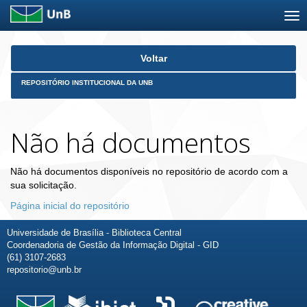
Skip
Voltar
navigation
REPOSITÓRIO INSTITUCIONAL DA UNB
Não há documentos
Não há documentos disponíveis no repositório de acordo com a
sua solicitação.
Página inicial do repositório
Universidade de Brasília - Biblioteca Central
Coordenadoria de Gestão da Informação Digital - GID
(61) 3107-2683
repositorio@unb.br