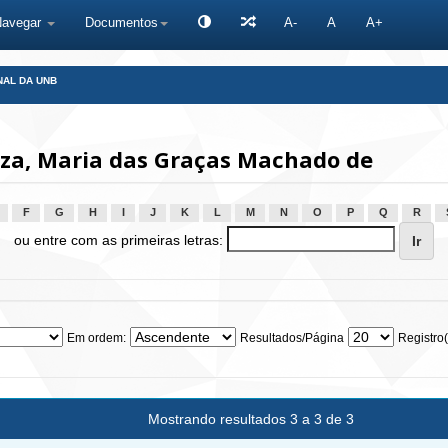
Navegar
Documentos
A-
A
A+
NAL DA UNB
za, Maria das Graças Machado de
F
G
H
I
J
K
L
M
N
O
P
Q
R
ou entre com as primeiras letras:
Em ordem:
Resultados/Página
Registro(
Mostrando resultados 3 a 3 de 3