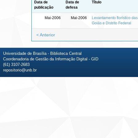
Data de
Data de
Título
publicação
defesa
Mai-2006
Mai-2006
Levantamento florístico das
Goiás e Distrito Federal
< Anterior
Universidade de Brasília - Biblioteca Central
Coordenadoria de Gestão da Informação Digital - GID
(61) 3107-2683
repositorio@unb.br