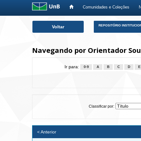
Comunidades e Coleções
Skip
REPOSITÓRIO INSTITUCIO
Voltar
navigation
Navegando por Orientador Sou
Ir para:
0-9
A
B
C
D
E
Classificar por:
< Anterior