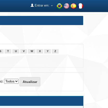
Entrar em:
S
T
U
V
W
X
Y
Z
s):