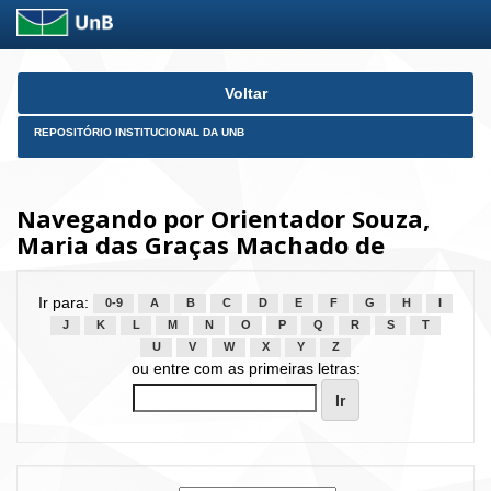
Skip
Voltar
navigation
REPOSITÓRIO INSTITUCIONAL DA UNB
Navegando por Orientador Souza,
Maria das Graças Machado de
Ir para:
0-9
A
B
C
D
E
F
G
H
I
J
K
L
M
N
O
P
Q
R
S
T
U
V
W
X
Y
Z
ou entre com as primeiras letras: