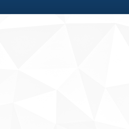
Fale conosco
Sobre