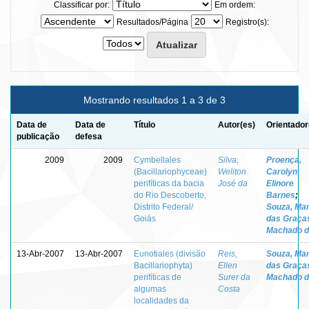
Classificar por:
Em ordem:
Resultados/Página
Registro(s):
Mostrando resultados 1 a 3 de 3
Data de
Data de
Título
Autor(es)
Orientador
publicação
defesa
2009
2009
Cymbellales
Silva,
Proença,
(Bacillariophyceae)
Weliton
Carolyn
perifíticas da bacia
José da
Elinore
do Rio Descoberto,
Barnes
;
Distrito Federal/
Souza, Mar
Goiás
das Graça
Machado 
13-Abr-2007
13-Abr-2007
Eunotiales (divisão
Reis,
Souza, Mar
Bacillariophyta)
Ellen
das Graça
perifíticas de
Surer da
Machado 
algumas
Costa
localidades da