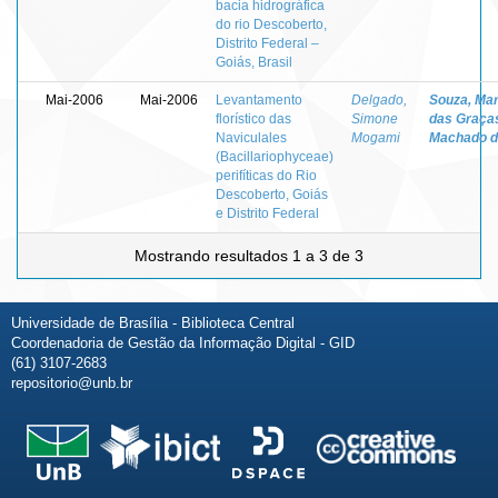
bacia hidrográfica
do rio Descoberto,
Distrito Federal –
Goiás, Brasil
Mai-2006
Mai-2006
Levantamento
Delgado,
Souza, Mar
florístico das
Simone
das Graça
Naviculales
Mogami
Machado 
(Bacillariophyceae)
perifíticas do Rio
Descoberto, Goiás
e Distrito Federal
Mostrando resultados 1 a 3 de 3
Universidade de Brasília - Biblioteca Central
Coordenadoria de Gestão da Informação Digital - GID
(61) 3107-2683
repositorio@unb.br