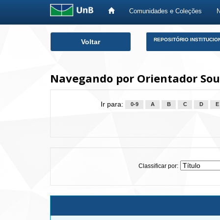
Comunidades e Coleções
Skip
REPOSITÓRIO INSTITUCIO
Voltar
navigation
Navegando por Orientador Sou
Ir para:
0-9
A
B
C
D
E
Classificar por: