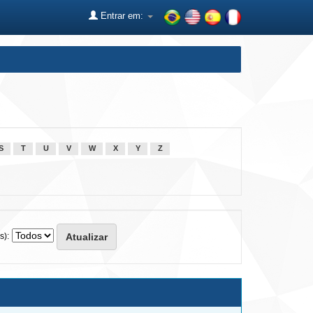
Entrar em:
S
T
U
V
W
X
Y
Z
s):