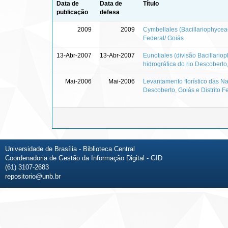
Data de
Data de
Título
publicação
defesa
2009
2009
Cymbellales (Bacillariophyceae
Federal/ Goiás
13-Abr-2007
13-Abr-2007
Eunotiales (divisão Bacillariop
hidrográfica do rio Descoberto,
Mai-2006
Mai-2006
Levantamento florístico das Nav
Descoberto, Goiás e Distrito F
Universidade de Brasília - Biblioteca Central
Coordenadoria de Gestão da Informação Digital - GID
(61) 3107-2683
repositorio@unb.br