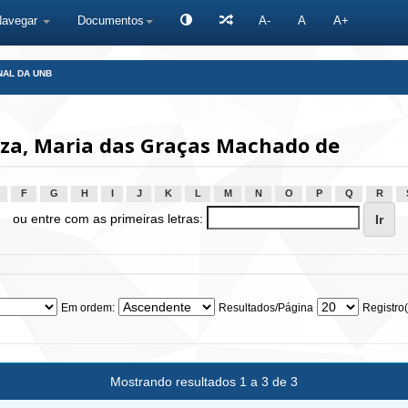
Navegar
Documentos
A-
A
A+
NAL DA UNB
za, Maria das Graças Machado de
F
G
H
I
J
K
L
M
N
O
P
Q
R
ou entre com as primeiras letras:
Em ordem:
Resultados/Página
Registro(
Mostrando resultados 1 a 3 de 3