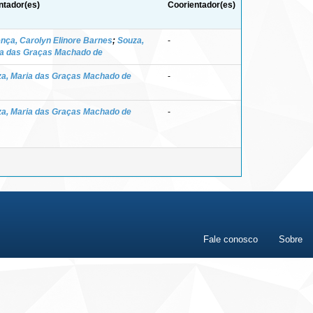
ntador(es)
Coorientador(es)
nça, Carolyn Elinore Barnes
;
Souza,
-
a das Graças Machado de
a, Maria das Graças Machado de
-
a, Maria das Graças Machado de
-
Fale conosco
Sobre