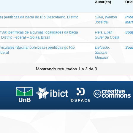
Autor(es)
Orie
) perifíticas da bacia do Rio Descoberto, Distrito
Silva, Weliton
Proe
José da
Mari
hyta) perifíticas de algumas localidades da bacia
Reis, Ellen
Souz
 Distrito Federal – Goiás, Brasil
Surer da Costa
iculales (Bacillariophyceae) perifíticas do Rio
Delgado,
Souz
ederal
Simone
Mogami
Mostrando resultados 1 a 3 de 3