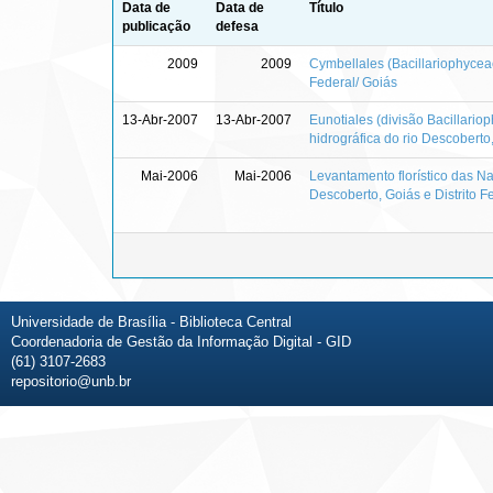
Data de
Data de
Título
publicação
defesa
2009
2009
Cymbellales (Bacillariophyceae
Federal/ Goiás
13-Abr-2007
13-Abr-2007
Eunotiales (divisão Bacillariop
hidrográfica do rio Descoberto,
Mai-2006
Mai-2006
Levantamento florístico das Nav
Descoberto, Goiás e Distrito F
Universidade de Brasília - Biblioteca Central
Coordenadoria de Gestão da Informação Digital - GID
(61) 3107-2683
repositorio@unb.br