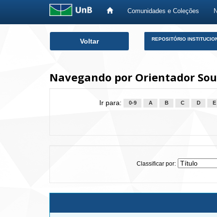
Comunidades e Coleções
Skip
REPOSITÓRIO INSTITUCIO
Voltar
navigation
Navegando por Orientador Sou
Ir para:
0-9
A
B
C
D
E
Classificar por: