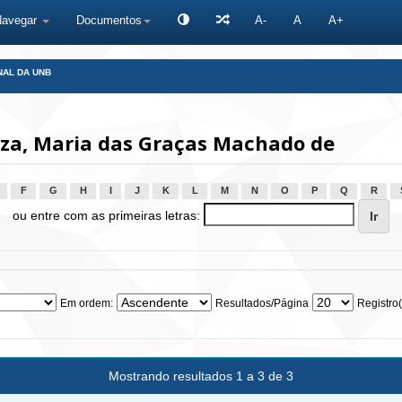
Navegar
Documentos
A-
A
A+
NAL DA UNB
za, Maria das Graças Machado de
F
G
H
I
J
K
L
M
N
O
P
Q
R
ou entre com as primeiras letras:
Em ordem:
Resultados/Página
Registro(
Mostrando resultados 1 a 3 de 3