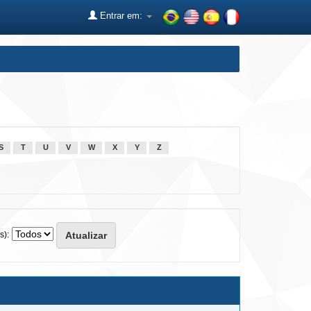
Entrar em:
S
T
U
V
W
X
Y
Z
s):