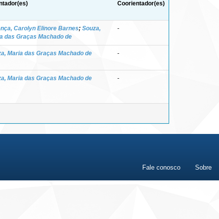
ntador(es)
Coorientador(es)
nça, Carolyn Elinore Barnes
;
Souza,
-
a das Graças Machado de
a, Maria das Graças Machado de
-
a, Maria das Graças Machado de
-
Fale conosco
Sobre