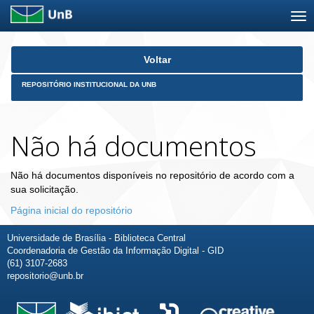
Skip
Voltar
navigation
REPOSITÓRIO INSTITUCIONAL DA UNB
Não há documentos
Não há documentos disponíveis no repositório de acordo com a
sua solicitação.
Página inicial do repositório
Universidade de Brasília - Biblioteca Central
Coordenadoria de Gestão da Informação Digital - GID
(61) 3107-2683
repositorio@unb.br