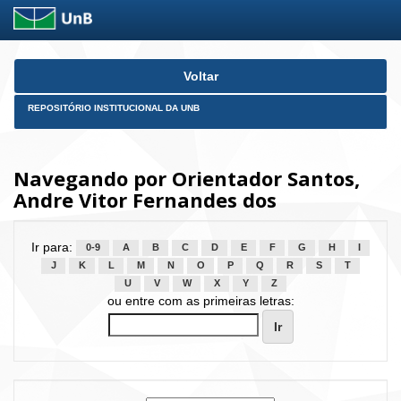
Skip
Voltar
navigation
REPOSITÓRIO INSTITUCIONAL DA UNB
Navegando por Orientador Santos,
Andre Vitor Fernandes dos
Ir para:
0-9
A
B
C
D
E
F
G
H
I
J
K
L
M
N
O
P
Q
R
S
T
U
V
W
X
Y
Z
ou entre com as primeiras letras: