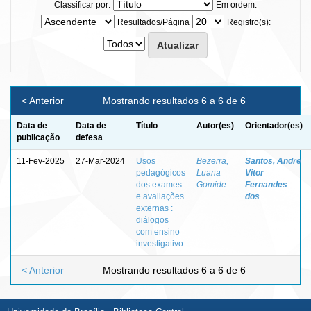
Classificar por:
Em ordem:
Resultados/Página
Registro(s):
< Anterior
Mostrando resultados 6 a 6 de 6
Data de
Data de
Título
Autor(es)
Orientador(es)
publicação
defesa
11-Fev-2025
27-Mar-2024
Usos
Bezerra,
Santos, Andre
pedagógicos
Luana
Vitor
dos exames
Gomide
Fernandes
e avaliações
dos
externas :
diálogos
com ensino
investigativo
< Anterior
Mostrando resultados 6 a 6 de 6