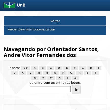
Skip
Voltar
navigation
REPOSITÓRIO INSTITUCIONAL DA UNB
Navegando por Orientador Santos,
Andre Vitor Fernandes dos
Ir para:
0-9
A
B
C
D
E
F
G
H
I
J
K
L
M
N
O
P
Q
R
S
T
U
V
W
X
Y
Z
ou entre com as primeiras letras: