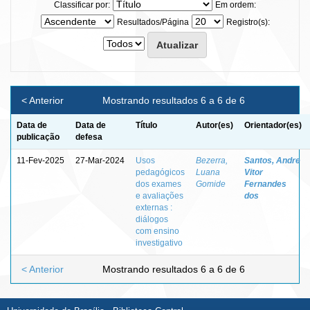
Classificar por:
Em ordem:
Resultados/Página
Registro(s):
< Anterior
Mostrando resultados 6 a 6 de 6
Data de
Data de
Título
Autor(es)
Orientador(es)
publicação
defesa
11-Fev-2025
27-Mar-2024
Usos
Bezerra,
Santos, Andre
pedagógicos
Luana
Vitor
dos exames
Gomide
Fernandes
e avaliações
dos
externas :
diálogos
com ensino
investigativo
< Anterior
Mostrando resultados 6 a 6 de 6