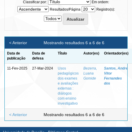
Classificar por:
Em ordem:
Resultados/Página
Registro(s):
< Anterior
Mostrando resultados 6 a 6 de 6
Data de
Data de
Título
Autor(es)
Orientador(es)
publicação
defesa
11-Fev-2025
27-Mar-2024
Usos
Bezerra,
Santos, Andre
pedagógicos
Luana
Vitor
dos exames
Gomide
Fernandes
e avaliações
dos
externas :
diálogos
com ensino
investigativo
< Anterior
Mostrando resultados 6 a 6 de 6