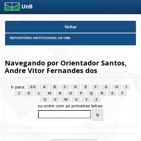
Skip
Voltar
navigation
REPOSITÓRIO INSTITUCIONAL DA UNB
Navegando por Orientador Santos,
Andre Vitor Fernandes dos
Ir para:
0-9
A
B
C
D
E
F
G
H
I
J
K
L
M
N
O
P
Q
R
S
T
U
V
W
X
Y
Z
ou entre com as primeiras letras: