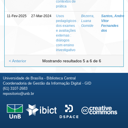
contextos de
prática
11-Fev-2025
27-Mar-2024
Usos
Bezerra,
Santos, Andre
pedagógicos
Luana
Vitor
dos exames
Gomide
Fernandes
e avaliações
dos
externas :
diálogos
com ensino
investigativo
< Anterior
Mostrando resultados 5 a 6 de 6
Universidade de Brasília - Biblioteca Central
Coordenadoria de Gestão da Informação Digital - GID
(61) 3107-2683
repositorio@unb.br