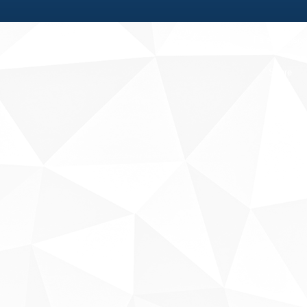
Fale conosco
Sobre