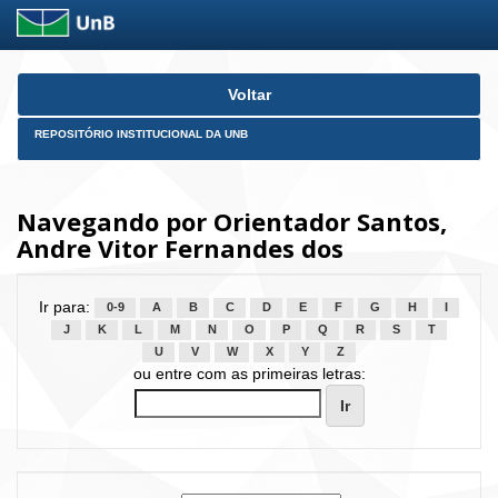
Skip
Voltar
navigation
REPOSITÓRIO INSTITUCIONAL DA UNB
Navegando por Orientador Santos,
Andre Vitor Fernandes dos
Ir para:
0-9
A
B
C
D
E
F
G
H
I
J
K
L
M
N
O
P
Q
R
S
T
U
V
W
X
Y
Z
ou entre com as primeiras letras: