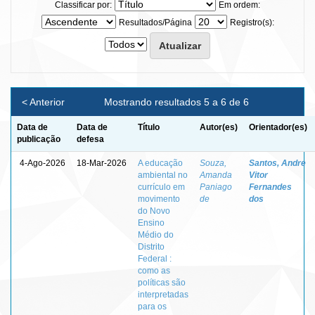
Classificar por:
Em ordem:
Resultados/Página
Registro(s):
< Anterior
Mostrando resultados 5 a 6 de 6
Data de
Data de
Título
Autor(es)
Orientador(es)
publicação
defesa
4-Ago-2026
18-Mar-2026
A educação
Souza,
Santos, Andre
ambiental no
Amanda
Vitor
currículo em
Paniago
Fernandes
movimento
de
dos
do Novo
Ensino
Médio do
Distrito
Federal :
como as
políticas são
interpretadas
para os