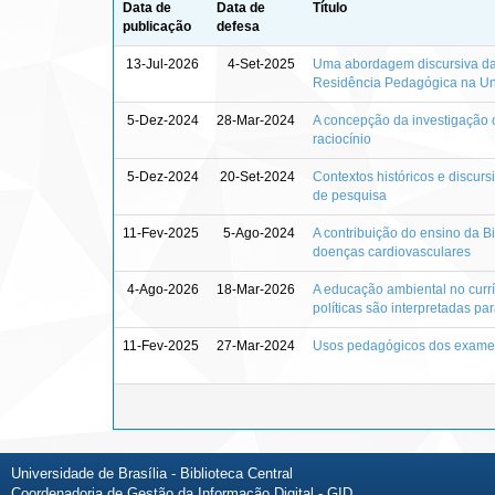
Data de
Data de
Título
publicação
defesa
13-Jul-2026
4-Set-2025
Uma abordagem discursiva da r
Residência Pedagógica na Uni
5-Dez-2024
28-Mar-2024
A concepção da investigação ci
raciocínio
5-Dez-2024
20-Set-2024
Contextos históricos e discur
de pesquisa
11-Fev-2025
5-Ago-2024
A contribuição do ensino da 
doenças cardiovasculares
4-Ago-2026
18-Mar-2026
A educação ambiental no curr
políticas são interpretadas pa
11-Fev-2025
27-Mar-2024
Usos pedagógicos dos exames 
Universidade de Brasília - Biblioteca Central
Coordenadoria de Gestão da Informação Digital - GID