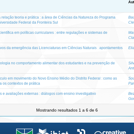
Aut
elação teoria e prática : a área de Ciências da Natureza do Programa
Bau
versidade Federal da Fronteira Sul
Cle
entífica em políticas curriculares : entre regulações e sistemas de
Mas
Cl
sivos da emergência das Licenciaturas em Ciências Naturais : apontamentos
Eli
Biologia no comportamento alimentar dos estudantes e na prevenção de
Sil
Ant
ículo em movimento do Novo Ensino Médio do Distrito Federal : como as
So
ra os contextos de prática
Pan
e avaliações externas : diálogos com ensino investigativo
Bez
Go
Mostrando resultados 1 a 6 de 6