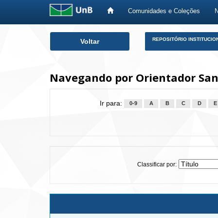
Comunidades e Coleções
Skip
REPOSITÓRIO INSTITUCIO
Voltar
navigation
Navegando por Orientador Sant
Ir para:
0-9
A
B
C
D
E
Classificar por: