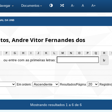
Navegar
Documentos
A-
A
A+
NAL DA UNB
os, Andre Vitor Fernandes dos
F
G
H
I
J
K
L
M
N
O
P
Q
R
ou entre com as primeiras letras:
Em ordem:
Resultados/Página
Registro(
Mostrando resultados 1 a 6 de 6