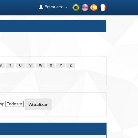
Entrar em:
S
T
U
V
W
X
Y
Z
s):