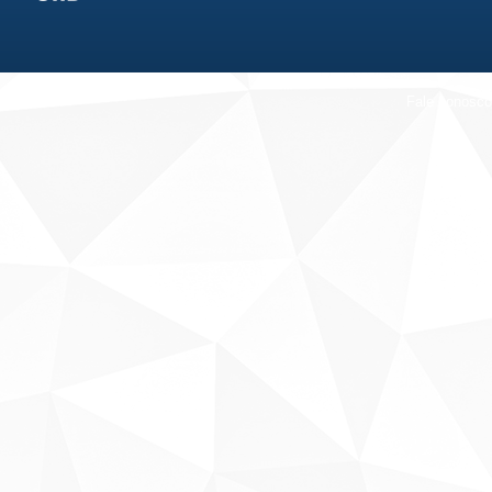
Fale conosco
Sobre