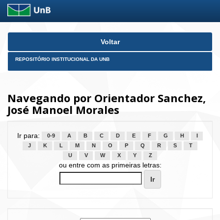
Skip
Voltar
navigation
REPOSITÓRIO INSTITUCIONAL DA UNB
Navegando por Orientador Sanchez,
José Manoel Morales
Ir para:
0-9
A
B
C
D
E
F
G
H
I
J
K
L
M
N
O
P
Q
R
S
T
U
V
W
X
Y
Z
ou entre com as primeiras letras: