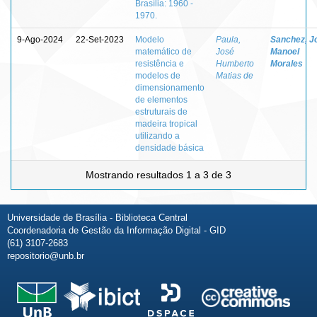
Brasília: 1960 -
1970.
9-Ago-2024
22-Set-2023
Modelo
Paula,
Sanchez, J
matemático de
José
Manoel
resistência e
Humberto
Morales
modelos de
Matias de
dimensionamento
de elementos
estruturais de
madeira tropical
utilizando a
densidade básica
Mostrando resultados 1 a 3 de 3
Universidade de Brasília - Biblioteca Central
Coordenadoria de Gestão da Informação Digital - GID
(61) 3107-2683
repositorio@unb.br