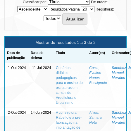
Classificar por:
Em ordem:
Resultados/Página
Registro(s):
Mostrando resultados 1 a 3 de 3
Data de
Data de
Título
Autor(es)
Orientador(
publicação
defesa
1-Out-2024
11-Jul-2024
Cenários
Costa,
Sanchez, J
didático-
Eveline
Manoel
pedagógicos
Nunes
Morales
para o ensino de
Possignolo
estruturas em
cursos de
Arquitetura e
Urbanismo
2-Out-2024
14-Jun-2024
A construtora
Alves,
Sanchez, J
Rabello e a pré-
Samara
Manoel
fabricação na
Neta
Morales
implantação de