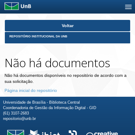
Skip
Voltar
navigation
REPOSITÓRIO INSTITUCIONAL DA UNB
Não há documentos
Não há documentos disponíveis no repositório de acordo com a
sua solicitação.
Página inicial do repositório
Universidade de Brasília - Biblioteca Central
Coordenadoria de Gestão da Informação Digital - GID
(61) 3107-2683
repositorio@unb.br