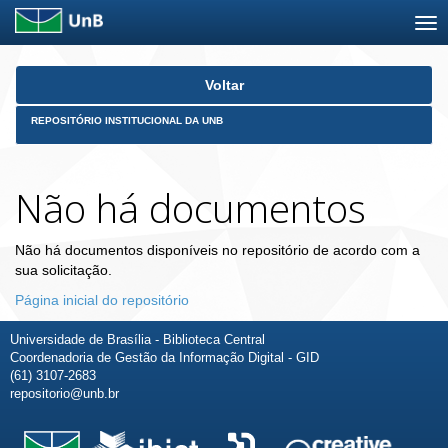
Skip
Voltar
navigation
REPOSITÓRIO INSTITUCIONAL DA UNB
Não há documentos
Não há documentos disponíveis no repositório de acordo com a
sua solicitação.
Página inicial do repositório
Universidade de Brasília - Biblioteca Central
Coordenadoria de Gestão da Informação Digital - GID
(61) 3107-2683
repositorio@unb.br