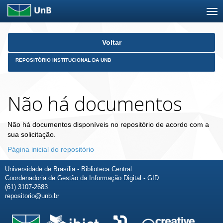
Skip
Voltar
navigation
REPOSITÓRIO INSTITUCIONAL DA UNB
Não há documentos
Não há documentos disponíveis no repositório de acordo com a
sua solicitação.
Página inicial do repositório
Universidade de Brasília - Biblioteca Central
Coordenadoria de Gestão da Informação Digital - GID
(61) 3107-2683
repositorio@unb.br